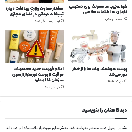
ی
ا
شرط عجیب سامسونگ برای دسترسی
هشدار معاون وزارت بهداشت درباره
ل
ن
کاربران به اطلاعات سلامتی
تبلیغات درمانی در فضای مجازی
ی
م
1 هفته پیش
اردیبهشت ۱۵, ۱۴۰۵
و
ی‌
ن
خ
د
و
ل
ر
ا
ی
ر
د
ی
م
پوست هوشمند، ربات‌ها را از خطر
اعلام فهرست جدید محصولات
و
دور می‌کند
مراقبت از پوست غیرمجاز از سوی
س
سازمان غذا و دارو
دی ۱۵, ۱۴۰۴
س
دی ۱۴, ۱۴۰۴
ه
ر
ا
ز
دیدگاهتان را بنویسید
ی
ب
ر
نشانی ایمیل شما منتشر نخواهد شد.
بخش‌های موردنیاز علامت‌گذاری شده‌اند