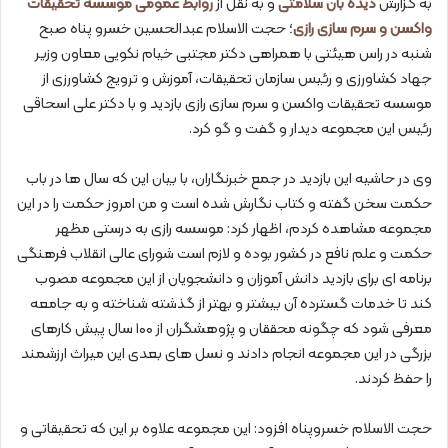
به گزارش
دیده بان سلامتی
و به نقل از
روابط عمومی موسسه تحقیقات
واکسن و سرم سازی رازی
؛ حجت الاسلام عبدالحسین خسرو پناه صبح
شنبه در راس هیئتی با همراهی دکتر مجتبی خیام نکویی معاون وزیر
جهاد کشاورزی و رئیس سازمان تحقیقات، آموزش و ترویج کشاورزی از
موسسه تحقیقات واکسن و سرم سازی رازی بازدید و با دکتر علی اسحاقی
رئیس این مجموعه دیدار و گفت و گو کرد.
وی در حاشیه این بازدید در جمع خبرنگاران، با بیان این که سال ها در باب
حکمت سخن گفته و کتاب نگارش شده است و من امروز حکمت را در این
مجموعه مشاهده کردم، اظهار کرد: موسسه رازی به درستی مظهر
حکمت و علم نافع در کشور بوده و لازم است شورای عالی انقلاب فرهنگی
برنامه ای برای بازدید دانش آموزان و دانشجویان از این مجموعه مصوب
کند تا خدمات گسترده آن بیشتر و بهتر از گذشته شناخته و به جامعه
معرفی شود که چگونه محققان و پژوهشگران از ۱۰۰ سال پیش کارهای
بزرگی در این مجموعه انجام دادند و نسل های بعدی این میراث ارزشمند
را حفظ کردند.
حجت الاسلام خسروپناه افزود: این مجموعه علاوه بر این که تحقیقاتی و