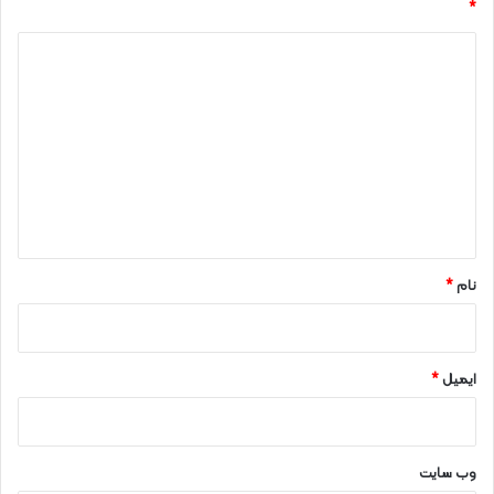
*
د
ی
د
گ
ا
ه
*
نام
*
ایمیل
*
وب‌ سایت