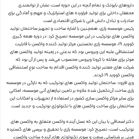
داروهای بایوتک و تمام آنچه در این حوزه است، نشان از توانمندی
محققان داخلی برای تولید فراورده های استراتژیک و مهم و آمادگی برای
صادرات و تبادل دانش فنی با شرکای اقتصادی است.
رئیس موسسه رازی، همچنین با اشاره ساخت و تجهیز ساختمان تولید
واکسن های نوترکیب در این موسسه تصریح کرد: در دوره همه گیری
کووید ۱۹، موسسه رازی نخستین مرکز تولید کننده واکسن با قابلیت
استنشاقی علیه این ویروس بود که بدعتی در زمینه تولید واکسن های
موثر برای مقابله با کرونا ویروس محسوب می‌شد و پس از آن بود که
شرکت های معتبر تولید کننده واکسن اقدام به ساخت نوع استنشاقی
واکسن کووید ۱۹ کردند.
وی افزود: ساختمان تولید واکسن های نوترکیب که به تازگی در موسسه
رازی ساخت آن‌تکمیل شده علاوه بر تامین نیازهای آتی موسسه، امکانی
برای سایر مراکز واکسن سازی کشور در استفاده از تجهیزات و امکانات این
ساختمان برای ساخت واکسن های با تکنولوژی نوترکیب و جدید است.
دکتر اسحاقی با بیان این که نسل آینده واکسن متعلق به واکسن های
نوترکیب است، تصریح کرد: موسسه رازی با تحقیق و بررسی های گسترده
مبنی بر شناسایی سمت و سوی تکنولوژی های آینده ساخت واکسن،