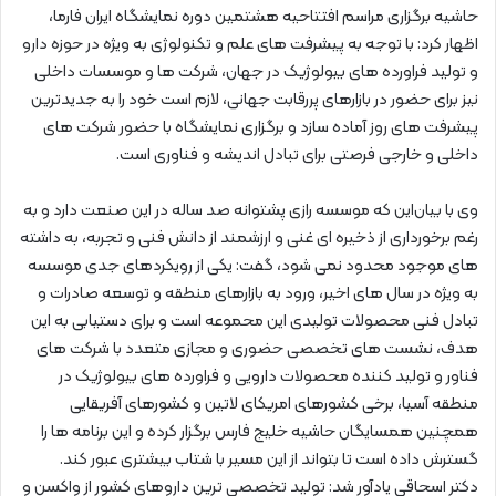
حاشیه برگزاری مراسم افتتاحیه هشتمین دوره نمایشگاه ایران فارما،
اظهار کرد: با توجه به پیشرفت های علم و تکنولوژی به ویژه در حوزه دارو
و تولید فراورده های بیولوژیک در جهان، شرکت ها و موسسات داخلی
نیز برای حضور در بازارهای پررقابت جهانی، لازم است خود را به جدیدترین
پیشرفت های روز آماده سازد و برگزاری نمایشگاه با حضور شرکت های
داخلی و خارجی فرصتی برای تبادل اندیشه و فناوری است.
وی با بیان‌این که موسسه رازی پشتوانه صد ساله در این صنعت دارد و به
رغم برخورداری از ذخیره‌ ای غنی و ارزشمند از دانش فنی و تجربه، به داشته
های موجود محدود نمی شود، گفت: یکی از رویکردهای جدی موسسه
به ویژه در سال های اخیر، ورود به بازارهای منطقه و توسعه صادرات و
تبادل فنی محصولات تولیدی این محموعه است و برای دستیابی به این
هدف، نشست های تخصصی حضوری و مجازی متعدد با شرکت های
فناور و تولید کننده محصولات دارویی و فراورده های بیولوژیک در
منطقه آسیا، برخی کشورهای امریکای لاتین و کشورهای آفریقایی
همچنین همسایگان حاشیه خلیج فارس برگزار کرده و این برنامه ها را
گسترش داده است تا بتواند از این‌ مسیر با شتاب بیشتری عبور کند.
دکتر اسحاقی یادآور شد: تولید تخصصی ترین داروهای کشور از واکسن و