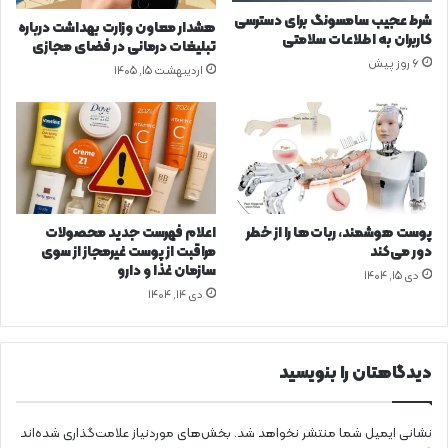
ی
ی
شرط عجیب سامسونگ برای دسترسی
هشدار معاون وزارت بهداشت درباره
ب
کاربران به اطلاعات سلامتی
تبلیغات درمانی در فضای مجازی
ا
6 روز پیش
اردیبهشت ۱۵, ۱۴۰۵
ی
د
ت
ق
و
ی
ت
ش
پوست هوشمند، ربات‌ها را از خطر
اعلام فهرست جدید محصولات
و
دور می‌کند
مراقبت از پوست غیرمجاز از سوی
د
سازمان غذا و دارو
دی ۱۵, ۱۴۰۴
دی ۱۴, ۱۴۰۴
دیدگاهتان را بنویسید
نشانی ایمیل شما منتشر نخواهد شد.
بخش‌های موردنیاز علامت‌گذاری شده‌اند