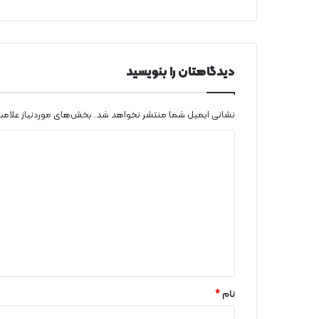
ن
ا
ت
خ
ا
دیدگاهتان را بنویسید
ن
گ
ی
نشانی ایمیل شما منتشر نخواهد شد.
بخش‌های موردنیاز علامت
د
ی
د
گ
ا
ه
*
نام
*