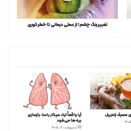
ن
گ
چ
ش
تغییر رنگ چشم؛ از عملی درمانی تا خطر کوری
م
؛
ا
ز
ع
م
ل
ی
د
ر
م
ا
ن
ی
 مصرف زنجبیل
آیا واقعاً ترک سیگار باعث بازسازی
ت
ریه‌ها می‌شود
ا
اردیبهشت ۱۸, ۱۴۰۵
خ