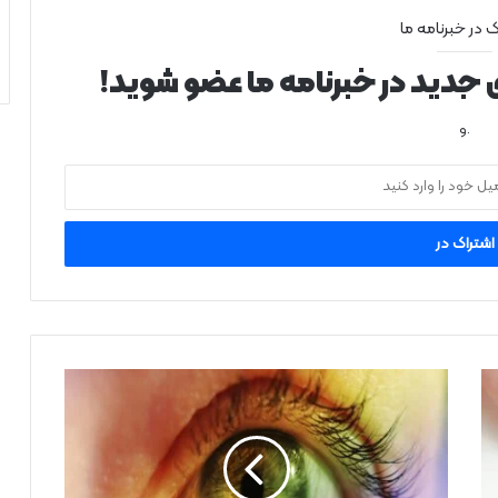
ک در خبرنامه ما
ی جدید در خبرنامه ما عضو شوید!
.و
ت
غ
ی
ی
ر
ر