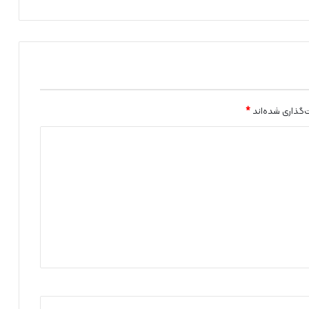
ط
ر
ک
و
ر
ی
‌گذاری شده‌اند
*