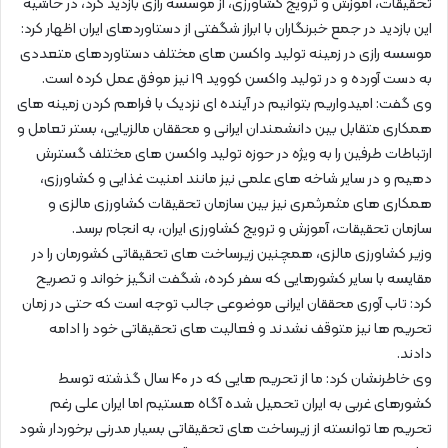
تحقیقات، آموزش و ترویج کشاورزی، از موسسه رازی بازدید کرد، در حاشیه
این بازدید در جمع خبرنگاران با ابراز شگفتی از دستاوردهای ایران اظهار کرد:
موسسه رازی در زمینه تولید واکسن های مختلف دستاوردهای متعددی
به دست آورده و در تولید واکسن کووید ۱۹ نیز موفق عمل کرده است.
وی گفت: امیدواریم بتوانیم در آینده ای نزدیک با فراهم کردن زمینه های
همکاری متقابل بین دانشمندان ایرانی و محققان مالزیایی، بستر تعامل و
ارتباطات طرفین را به ویژه در حوزه تولید واکسن های مختلف گسترش
دهیم و در سایر شاخه های علمی نیز مانند امنیت غذایی و کشاورزی،
همکاری های مثمرثمری نیز بین سازمان تحقیقات کشاورزی مالزی و
سازمان تحقیقات، آموزش و ترویج کشاورزی ایران، به انجام برسد.
وزیر کشاورزی مالزی، همچنین زیرساخت های تحقیقاتی کشورمان را در
مقایسه با سایر کشورهایی که سفر کرده، شگفت انگیز خواند و تصریح
کرد: تاب آوری محققان ایرانی موضوعی جالب توجه است که حتی در زمان
تحریم ها نیز متوقف نشدند و فعالیت های تحقیقاتی خود را ادامه
دادند.
وی خاطرنشان کرد: ما از تحریم هایی که در ۴۰ سال گذشته توسط
کشورهای غربی به ایران تحمیل شده آگاه هستیم اما ایران علی رغم
تحریم ها توانسته از زیرساخت های تحقیقاتی بسیار مدرنی برخوردار شود