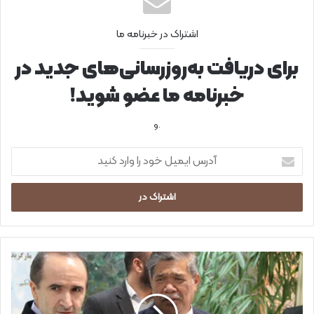
اشتراک در خبرنامه ما
برای دریافت به‌روزرسانی‌های جدید در
خبرنامه ما عضو شوید!
.و
آ
د
ر
س
ا
ی
م
ی
آ
ل
م
خ
ا
و
د