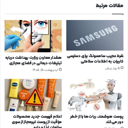
ر
مقالات مرتبط
ح
ب
ص
ب
و
ا
ل
ا
ا
ه
ت
د
ح
ا
ل
ف
ا
ص
شرط عجیب سامسونگ برای دسترسی
هشدار معاون وزارت بهداشت درباره
ل
ا
کاربران به اطلاعات سلامتی
تبلیغات درمانی در فضای مجازی
ب
د
5 روز پیش
اردیبهشت ۱۵, ۱۴۰۵
ه
ر
ک
ا
ش
ت
و
ی
ر
د
ه
ر
ا
ش
ی
ع
پوست هوشمند، ربات‌ها را از خطر
اعلام فهرست جدید محصولات
ا
ب
دور می‌کند
مراقبت از پوست غیرمجاز از سوی
س
ه
سازمان غذا و دارو