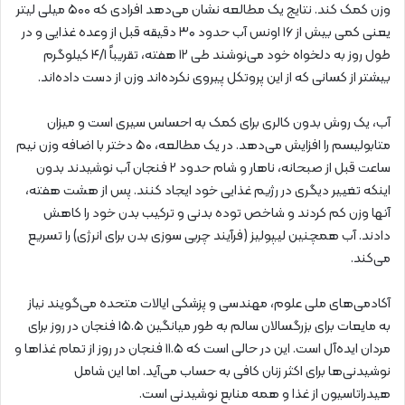
وزن کمک کند. نتایج یک مطالعه نشان می‌دهد افرادی که ۵۰۰ میلی لیتر
یعنی کمی بیش از ۱۶ اونس آب حدود ۳۰ دقیقه قبل از وعده غذایی و در
طول روز به دلخواه خود می‌نوشند طی ۱۲ هفته، تقریباً ۴/۱ کیلوگرم
بیشتر از کسانی که از این پروتکل پیروی نکرده‌اند وزن از دست داده‌اند.
آب، یک روش بدون کالری برای کمک به احساس سیری است و میزان
متابولیسم را افزایش می‌دهد. در یک مطالعه، ۵۰ دختر با اضافه وزن نیم
ساعت قبل از صبحانه، ناهار و شام حدود ۲ فنجان آب نوشیدند بدون
اینکه تغییر دیگری در رژیم غذایی خود ایجاد کنند. پس از هشت هفته،
آنها وزن کم کردند و شاخص توده بدنی و ترکیب بدن خود را کاهش
دادند. آب همچنین لیپولیز (فرآیند چربی سوزی بدن برای انرژی) را تسریع
می‌کند.
آکادمی‌های ملی علوم، مهندسی و پزشکی ایالات متحده می‌گویند نیاز
به مایعات برای بزرگسالان سالم به طور میانگین ۱۵.۵ فنجان در روز برای
مردان ایده‌آل است. این در حالی است که ۱۱.۵ فنجان در روز از تمام غذاها و
نوشیدنی‌ها برای اکثر زنان کافی به حساب می‌آید. اما این شامل
هیدراتاسیون از غذا و همه منابع نوشیدنی است.