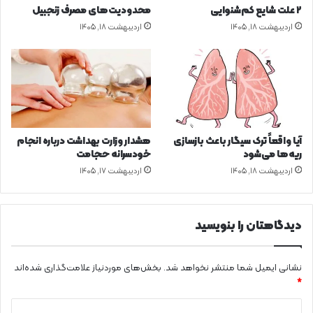
ه
م
۲ علت شایع‌ کم‌شنوایی
محدودیت‌های مصرف زنجبیل
ا
ت
اردیبهشت ۱۸, ۱۴۰۵
اردیبهشت ۱۸, ۱۴۰۵
د
/
ت
ب
ر
ا
ئ
ر
ی
ی
س
ک
ج
ه
م
ر
آیا واقعاً ترک سیگار باعث بازسازی
هشدار وزارت بهداشت درباره انجام
ه
ئ
ریه‌ها می‌شود
خودسرانه حجامت
و
ی
اردیبهشت ۱۸, ۱۴۰۵
اردیبهشت ۱۷, ۱۴۰۵
ر
س
و
ی
ه
ا
ی
ز
دیدگاهتان را بنویسید
ئ
د
ت
و
ه
ش
نشانی ایمیل شما منتشر نخواهد شد.
بخش‌های موردنیاز علامت‌گذاری شده‌اند
م
م
*
ر
ر
ا
د
د