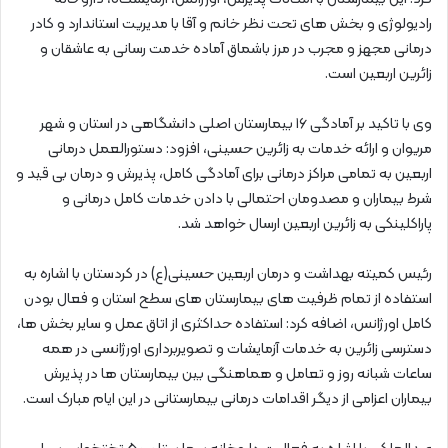
رادیولوژی و بخش های تحت نظر خانم و آقا با مدیریت استاندارد و کادر
درمانی مجهز و مجرب در مرز باشماق آماده خدمت رسانی به عاشقان و
زائرین اربعین است.
وی با تاکید بر آمادگی ۱۶ بیمارستان اصلی دانشگاهی در استان و شهر
مریوان و ارائه خدمات به زائرین حسینی، افزود: دستورالعمل درمانی
اربعین به تمامی مراکز درمانی برای آمادگی کامل، پذیرش و درمان بی قید و
شرط بیماران و مصدومان احتمالی با دادن خدمات کامل درمانی و
پاراکلینکی به زائرین اربعین ارسال خواهد شد.
رئیس کمیته بهداشت و درمان اربعین حسینی(ع) در کردستان با اشاره به
استفاده از تمام ظرفیت های بیمارستان های سطح استان و فعال بودن
کامل اورژانس، اضافه کرد: استفاده حداکثری از اتاق عمل و سایر بخش ها،
دسترسی زائرین به خدمات آزمایشات و تصویربرداری اورژانسی در همه
ساعات شبانه روز و تعامل و هماهنگی بین بیمارستان ها در پذیرش
بیماران اعزامی از دیگر اقدامات درمانی بیمارستانی در این ایام مبارک است.