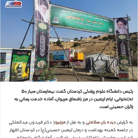
رئیس دانشگاه علوم پزشکی کردستان گفت: بیمارستان سیار ۵۰
تختخوابی، ایام اربعین در مرز باشماق مریوان، آماده خدمت رسانی به
زائران حسینی است.
به گزارش
دیده بان سلامتی
و به نقل از
مرزنیوز
؛ دکتر فریدون عبدالملکی
در جلسه کمیته بهداشت و درمان اربعین حسینی(ع) در کردستان اظهار
کرد: این بیمارستان با امکانات پذیرش، اورژانس، آزمایشگاه، داروخانه