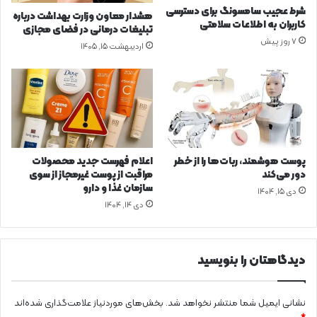
ی
گ
شرط عجیب سامسونگ برای دسترسی
هشدار معاون وزارت بهداشت درباره
ر
کاربران به اطلاعات سلامتی
تبلیغات درمانی در فضای مجازی
م
7 روز پیش
اردیبهشت ۱۵, ۱۴۰۵
ا
ز
د
گ
ی
پوست هوشمند، ربات‌ها را از خطر
اعلام فهرست جدید محصولات
دور می‌کند
مراقبت از پوست غیرمجاز از سوی
سازمان غذا و دارو
دی ۱۵, ۱۴۰۴
دی ۱۴, ۱۴۰۴
دیدگاهتان را بنویسید
نشانی ایمیل شما منتشر نخواهد شد.
بخش‌های موردنیاز علامت‌گذاری شده‌اند