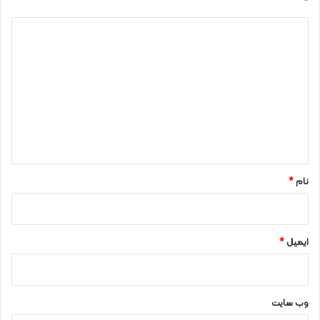
*
د
ی
د
گ
ا
ه
*
نام
*
ایمیل
*
وب‌ سایت