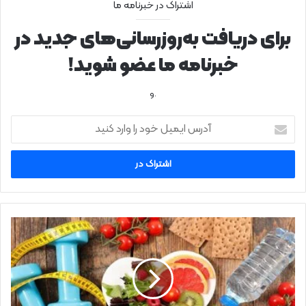
اشتراک در خبرنامه ما
برای دریافت به‌روزرسانی‌های جدید در
خبرنامه ما عضو شوید!
.و
آ
د
ر
س
ا
ی
م
ی
۱
ل
۳
خ
ن
و
ک
د
ت
ر
ه