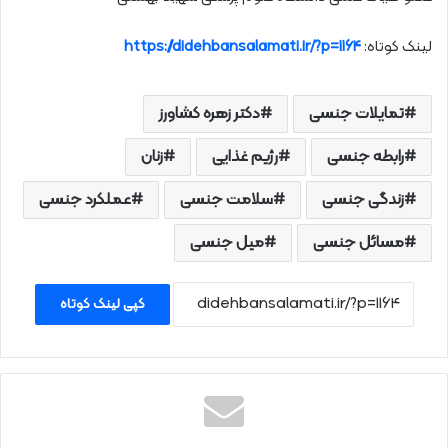
لینک کوتاه:
https://didehbansalamati.ir/?p=1164
تمایلات جنسی
دکتر زهره کشاورز
رابطه جنسی
رژیم غذایی
زنان
زندگی جنسی
سلامت جنسی
عملکرد جنسی
مسائل جنسی
میل جنسی
کپی لینک کوتاه