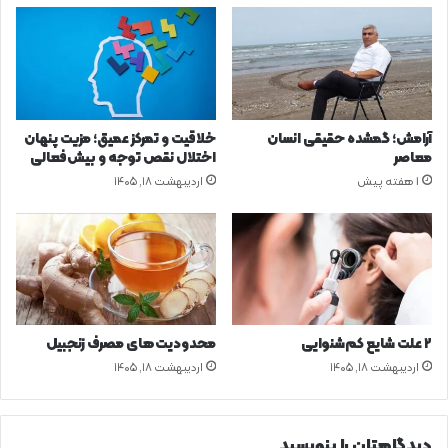
م
ا
ر
ی‌
ه
ا
آرامش؛ گمشده حقیقی انسان
خلاقیت و تمرکز عمیق؛ مزیت پنهان
ب
معاصر
اختلال نقص توجه و بیش‌فعالی
ا
1 هفته پیش
اردیبهشت ۱۸, ۱۴۰۵
ر
ع
ا
ی
ت
۶
ا
ص
۲ علت شایع‌ کم‌شنوایی
محدودیت‌های مصرف زنجبیل
ل
اردیبهشت ۱۸, ۱۴۰۵
اردیبهشت ۱۸, ۱۴۰۵
ض
ر
و
ر
دیدگاهتان را بنویسید