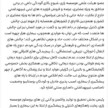
عضو هیئت علمی موسسه رازی، شیوع بالای آلودگی دامی در برخی
مناطق به ویژه عشایری، عرضه و فروش فراورده های لبنی غیربهداشتی
خارج از نظارت، جابه جایی و گردش غیراصولی دام ها به ویژه عشایری در
کشور و همچنین قاچاق از کشورهای همسایه را از مهم ترین چالش
های کنترل بروسلوز در دام نام برد و گفت: در مورد انسان نیز این چالش
ها متعدد است که می توان به مواردی همچون، بیماری هزار چهره است
و در اشکال مختلف حاد، تحت حاد و مزمن تظاهر می کند؛ چالش های
اقتصادی، اجتماعی و فرهنگی موثر در سبک زندگی مردم، تنوع راه های
انتقال (خوراکی، تزریقی، استنشاقی، …)، پیچیدگی های افتراقی عود
بیماری از ابتلا مجدد، عدم تبعیت کامل بیماران برای تکمیل دوره درمان
به رغم طولانی بودن دوره درمانی، ناکافی بودن همکاری بخش خصوصی
(آزمایشگاهی و بالینی) در گزارش موارد ابتلا و نیاز پزشکان به آگاهی از چهر
های متنوع بیماری تب مالت، کم اطلاعی مردم در ارتباط با راه های
پیشگیری از بیماری، اسیب پذیری مادران و کودکان روستاییو وضعیت
نامناسب غیربهداشتی دامداری سنتی اشاره کرد.
رئیس بخش تحقیق و تولید واکسن و آنتی ژن های بروسلوز موسسه
رازی، رعایت راهکارهای کنترلی و پیشگیری از ابتلا به این بیماری را بسیار