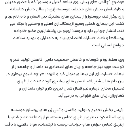
موضوع “چالش های پیش روی برنامه کنترل بروسلوز” که با حضور مدیران
و کارشناسان بخش های مختلف موسسه رازی در سالن دانش کتابخانه
رازی برگزار شد، بروسلوز را از بیماری های مشترک بین انسان و دام نام برد و
گفت: این بیماری طیفی وسیع از پستانداران اهلی و وحشی را مبتلا می
کند، انتشار جهانی دارد و بروسلا آبورتوس پرانتشارترین عضو خانواده
بروسلاها و باعث خسارات اقتصادی زیاد به دامداران و تهدید سلامت
جوامع انسانی است.
وی، سقط بره و گوساله و کاهش جمعیت دامی، کاهش تولید شیر و
گوشت مورد نیاز جامعه و زیان های اقتصادی به دامدار و جامعه را از
تبعات خسارت زای این بیماری عنوان کرد و افزود: هر چه شيوع بيماری در
بين دام ها بيشتر باشد انسان های بيشتری آلوده شده و از طريق
تحميل مخارج درمان، غیر فعال شدن نيروی کار و توان دامداران و
كشاورزان، زيان های فراوانی به بار می آید.
رئیس بخش تحقیق و تولید واکسن و آنتی ژن های بروسلوز موسسه
رازی، اضافه کرد: بیماری از طریق تماس مستقیم از راه ملتحمه چشم، یا
ازطریق تماس خراش ها و جراحات پوست با ترشحات، مواد دفعی، یا بافت