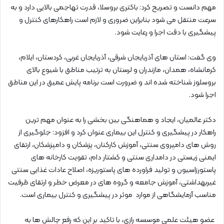
مهم دانست و تصریح کرد: باکتری بروسلا، قدرت تهاجمی بالایی دارد و به
سرعت منتقل می شود بنابراین ضروری و لازم است راهکارهای کنترل و
پیشگیری با دقت اجرا و رعایت شود.
وی گفت: استان های آذربایجان شرقی، آذربایجان غربی، کردستان، ایلام،
کرمانشاه، همدان، مازندران و لرستان به ترتیب مناطق با شیوع بالای
بروسلوز شناخته شده اند و ضرورت است برنامه پایش عمیق در این مناطق
اجرا شود.
دکتر عالمیان، ایجاد و هماهنگی بین بخشی را به عنوان مهم ترین
راهکار در پیشگیری و کنترل این بیماری عنوان کرد و افزود: جلوگیری از
روش های دامپروی سنتی، آموزش کارکنان، پزشکان و دامپزشکان، ارتقای
ایمنی زیستی در دامداری سنتی و کشتار دام، تقویت کارخانه های
پاستورزاسیون و تولید فراورده های پاستوریزه، اصلاح عادات غذایی سنتی
غیربهداشتی، آموزش جامعه و گروه های در معرض خطر و ارتقای ظرفیت
مناسب آزمایشگاهی از موارد موثر در پیشگیری و کنترل بیماری است.
عضو هیئت علمی موسسه رازی، با تاکید بر این که رفع چالش ها به