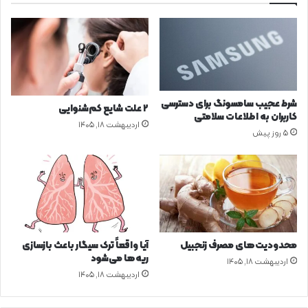
ت
ی
ن
ی
د
»
؟
د
ر
ب
ر
شرط عجیب سامسونگ برای دسترسی
۲ علت شایع‌ کم‌شنوایی
خ
کاربران به اطلاعات سلامتی
اردیبهشت ۱۸, ۱۴۰۵
ی
5 روز پیش
م
د
ا
ر
س
غ
ی
ر
محدودیت‌های مصرف زنجبیل
آیا واقعاً ترک سیگار باعث بازسازی
ریه‌ها می‌شود
د
اردیبهشت ۱۸, ۱۴۰۵
و
اردیبهشت ۱۸, ۱۴۰۵
ل
ت