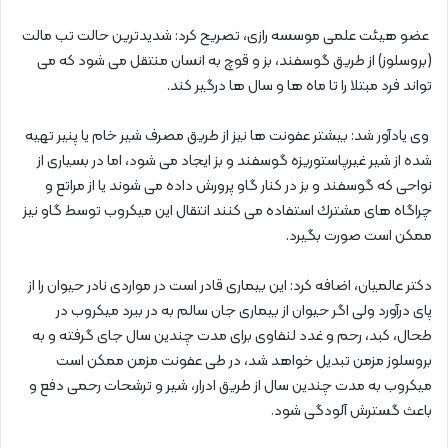
عضو هیئت علمی موسسه رازی، تصریح کرد: شدیدترین حالت تب مالت
(بروسلوز) از طریق گوسفند، بز و قوچ به انسان منتقل می شود که می
تواند فرد مبتلا را تا ماه ها و سال ها درگیر کند.
وی یادآور شد: بیشتر عفونت ها نیز از طريق مصرف شير خام يا پنير تهيه
شده از شير غيرپاستوريزه ‏گوسفند و بز ايجاد می شود، اما در بسياری از
نواحی كه گوسفند و بز در كنار گاو پرورش داده می ‌شوند يا از مراتع و
‏چراگاه های مشترك استفاده می ‌كنند انتقال اين ميكروب توسط گاو نيز
ممكن است صورت بگيرد.
دکتر عالمیان، اضافه کرد: اين بيماری قادر است در مواردی نادر حيوان را از
پای درآورد ولی اگر حيوان از بيماری جان سالم به در ببرد ميكروب در
‏طحال، كبد، رحم و غدد لنفاوی برای مدت چندين سال جای گرفته و به
بروسلوز مزمن تبديل خواهد شد، در طی عفونت مزمن ‏ممكن است
ميكروب به مدت چندين سال از طريق ادرار، شير و ترشحات رحمی دفع و
باعث گسترش آلودگی شود.