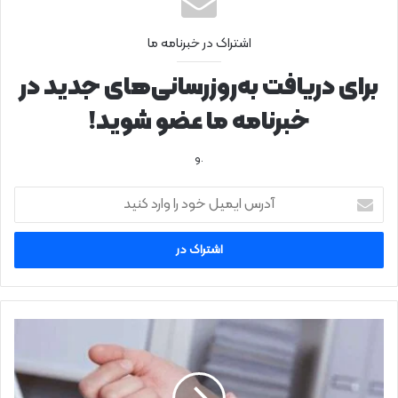
اشتراک در خبرنامه ما
برای دریافت به‌روزرسانی‌های جدید در
خبرنامه ما عضو شوید!
.و
آ
د
ر
س
ا
ی
م
ی
ک
ل
د
خ
ا
و
م