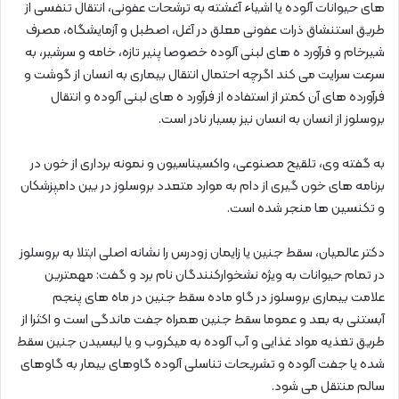
های حیوانات آلوده یا اشیاء آغشته به ترشحات عفونی، انتقال تنفسی از
طریق استنشاق ذرات عفونی معلق در آغل، اصطبل و آزمایشگاه، مصرف
شیرخام و فرآورد ه های لبنی آلوده خصوصا پنیر تازه، خامه و سرشیر، به
سرعت سرایت می کند اگرچه احتمال انتقال بیماری به انسان از گوشت و
فرآورده های آن کمتر از استفاده از فرآورد ه های لبنی آلوده و انتقال
بروسلوز از انسان به انسان نیز بسیار نادر است.
به گفته وی، تلقیح مصنوعی، واکسیناسیون و نمونه برداری از خون در
برنامه های خون گیری از دام به موارد متعدد بروسلوز در بین دامپزشکان
و تکنسین ها منجر شده است.
دکتر عالمیان، سقط جنین یا زایمان زودرس را نشانه اصلی ابتلا به بروسلوز
در تمام حیوانات به ویژه نشخوارکنندگان نام برد و گفت: مهمترين
علامت بيماری بروسلوز در گاو ماده سقط‌ جنين در ماه های پنجم
آبستنی به بعد و عموما سقط ‌جنين همراه ‏جفت ماندگی است و اکثرا از
طريق تغذيه مواد غذایی و آب آلوده به ميكروب و يا ليسيدن جنين سقط
‏شده يا جفت آلوده و تشريحات تناسلی آلوده گاوهای بيمار به گاوهای
سالم منتقل می شود.