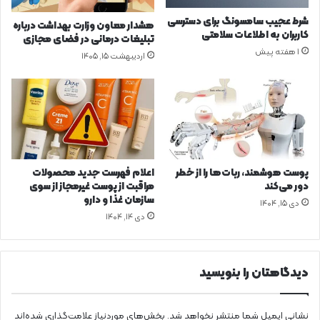
ی
ی
م
ا
شرط عجیب سامسونگ برای دسترسی
هشدار معاون وزارت بهداشت درباره
ی‌
ه
کاربران به اطلاعات سلامتی
تبلیغات درمانی در فضای مجازی
ت
د
1 هفته پیش
اردیبهشت ۱۵, ۱۴۰۵
ر
ا
ی
ی
ن
ی
د
ر
ن
و
ع
پوست هوشمند، ربات‌ها را از خطر
اعلام فهرست جدید محصولات
خ
دور می‌کند
مراقبت از پوست غیرمجاز از سوی
و
سازمان غذا و دارو
دی ۱۵, ۱۴۰۴
د
دی ۱۴, ۱۴۰۴
دیدگاهتان را بنویسید
نشانی ایمیل شما منتشر نخواهد شد.
بخش‌های موردنیاز علامت‌گذاری شده‌اند