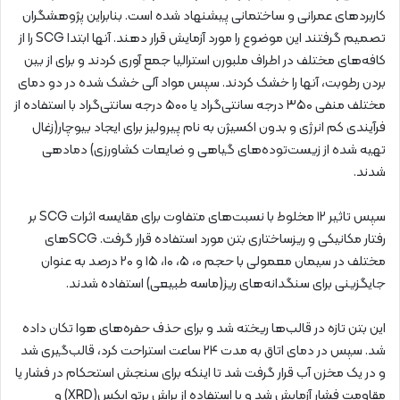
کاربردهای عمرانی و ساختمانی پیشنهاد شده است. بنابراین پژوهشگران
تصمیم گرفتند این موضوع را مورد آزمایش قرار دهند. آنها ابتدا SCG را از
کافه‌های مختلف در اطراف ملبورن استرالیا جمع آوری کردند و برای از بین
بردن رطوبت، آنها را خشک کردند. سپس مواد آلی خشک شده در دو دمای
مختلف منفی ۳۵۰ درجه سانتی‌گراد یا ۵۰۰ درجه سانتی‌گراد با استفاده از
فرآیندی کم انرژی و بدون اکسیژن به نام پیرولیز برای ایجاد بیوچار(زغال
تهیه شده از زیست‌توده‌های گیاهی و ضایعات کشاورزی) دمادهی
شدند.
سپس تاثیر ۱۲ مخلوط با نسبت‌های متفاوت برای مقایسه اثرات SCG بر
رفتار مکانیکی و ریزساختاری بتن مورد استفاده قرار گرفت. SCGهای
مختلف در سیمان معمولی با حجم ۰، ۵، ۱۰، ۱۵ و ۲۰ درصد به عنوان
جایگزینی برای سنگدانه‌های ریز(ماسه طبیعی) استفاده شدند.
این بتن تازه در قالب‌ها ریخته شد و برای حذف حفره‌های هوا تکان داده
شد. سپس در دمای اتاق به مدت ۲۴ ساعت استراحت کرد، قالب‌گیری شد
و در یک مخزن آب قرار گرفت شد تا اینکه برای سنجش استحکام در فشار یا
مقاومت فشار آزمایش شد و با استفاده از پراش پرتو ایکس(XRD) و