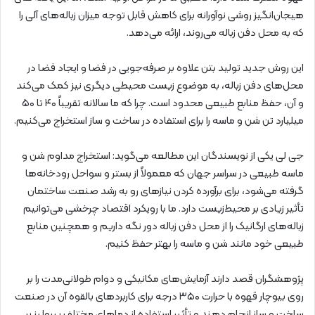
هیجان‌انگیز روشی نوآورانه برای کاهش قابل توجه میزان زباله‌های آلی را
که به محل دفن زباله می‌روند، ارائه می‌دهد.
این روش جدید تولید بتن علاوه بر صرفه‌جویی در فضا و ایجاد فضا در
محل‌های دفن زباله، به موضوع زیست محیطی دیگری نیز کمک می‌کند
و آن، حفظ منابع طبیعی محدود است. چرا که ما سالانه تقریباً ۴۰ تا ۵۰
میلیارد تن شن و ماسه را برای استفاده در ساخت و ساز استخراج می‌کنیم.
جی لی یکی از نویسندگان این مطالعه می‌گوید: استخراج مداوم شن و
ماسه طبیعی در سراسر جهان که معمولاً از بستر و سواحل رودخانه‌ها
گرفته می‌شود، برای برآورده کردن نیازهای رو به رشد صنعت ساختمان
تأثیر زیادی بر محیط‌زیست دارد. ما با رویکرد اقتصاد چرخشی می‌توانیم
زباله‌های ارگانیک را از محل دفن زباله دور نگه داریم و همچنین منابع
طبیعی خود مانند شن و ماسه را بهتر حفظ کنیم.
پژوهشگران قصد دارند آزمایش‌های مکانیکی و دوام طولانی‌مدت را بر
روی بیوچار قهوه با حرارت ۳۵۰ درجه برای کاربردهای بالقوه آن در صنعت
ساخت‌ و ساز انجام دهند و تأثیر استفاده از دماهای مختلف پیرولیز بر