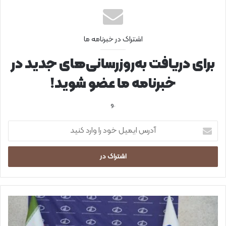
اشتراک در خبرنامه ما
برای دریافت به‌روزرسانی‌های جدید در
خبرنامه ما عضو شوید!
.و
آ
د
ر
س
ا
ی
م
ی
م
ل
و
خ
س