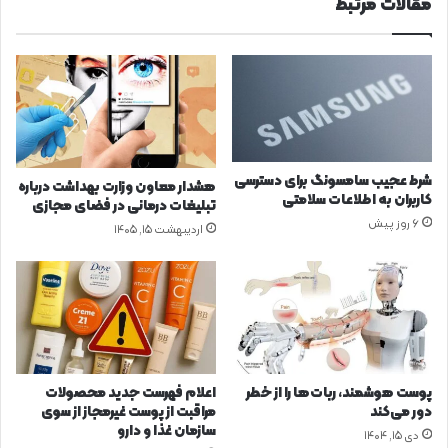
مقالات مرتبط
د
ا
ر
ی
د
ت
ن
ق
ی
و
ا
ی
س
ت‌
ت
س
ی
شرط عجیب سامسونگ برای دسترسی
هشدار معاون وزارت بهداشت درباره
س
کاربران به اطلاعات سلامتی
تبلیغات درمانی در فضای مجازی
ت
6 روز پیش
اردیبهشت ۱۵, ۱۴۰۵
م
ا
ی
م
ن
ی
ب
د
پوست هوشمند، ربات‌ها را از خطر
اعلام فهرست جدید محصولات
ن
دور می‌کند
مراقبت از پوست غیرمجاز از سوی
سازمان غذا و دارو
دی ۱۵, ۱۴۰۴