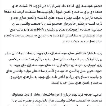
محقق موسسه رازی، ادامه داد: پس از پاندمی کووید ۱۹، شرکت های
متعددی برای ساخت واکسن کرونا از نانولیپیدها استفاده کردند که اتفاقا
نتیجه کار نیز به مراتب بهتر از شیوه های گذشته واکسن سازی بود و
لازمه است در کشور ما نیز برای همسو شدن با صنعت واکسن سازی
جهانی، استفاده از پروتئین های نوترکیب و mRNA ها را در قالب طرح
های تحقیقاتی و مطالعاتی آغاز کرده و به تدریج به سمت ساخت واکسن
های نسل جدید حرکت کنیم.
وی، با اشاره به تلاش های موسسه رازی برای ورود به ساخت واکسن های
بر پایه نوترکیب و ادجوانت های نسل جدید، یادآور شد: ساخت واکسن
رازی کووپارس نمونه ای موفق از برنامه های موسسه رازی برای ورود به
حوزه تغییر نسل واکسن ها بوده و افتتاح ساختمان تولید واکسن های
نوترکیب، دستاوردی بزرگ و گامی بلند برای ورود به بازارهای جهانی و
ساخت واکسن های نسل جدید است.
امامی، اضافه کرد: بهره برداری از این ساختمان، نشان از درک مسئولان
موسسه به اهمیت ساخت واکسن های نانولیپید و همراه شدن با