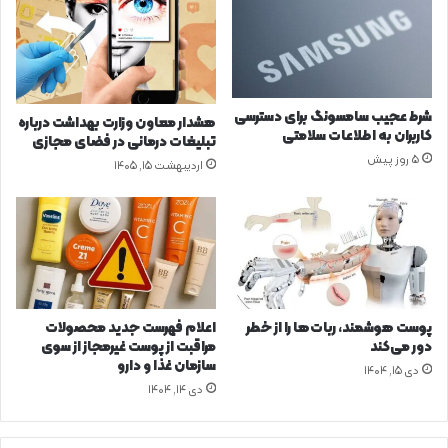
ی
م
ک
ی
ا
ه
ر
ن
ش
ا
ن
ن
شرط عجیب سامسونگ برای دسترسی
هشدار معاون وزارت بهداشت درباره
ا
ع
کاربران به اطلاعات سلامتی
تبلیغات درمانی در فضای مجازی
س
ز
5 روز پیش
اردیبهشت ۱۵, ۱۴۰۵
ا
ی
ن
ز
ک
ب
ش
ه
و
و
ر
ی
س
ژ
ن
ه
پوست هوشمند، ربات‌ها را از خطر
اعلام فهرست جدید محصولات
گ
ج
دور می‌کند
مراقبت از پوست غیرمجاز از سوی
ا
ا
سازمان غذا و دارو
دی ۱۵, ۱۴۰۴
ل
م
دی ۱۴, ۱۴۰۴
ت
ع
و
ه
س
ع