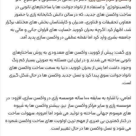
واکسینولوژی” و استفاده از نانوادجوانت ها یا ساختارهای نانویی در
ساخت واکسن های جدید، که در سالن دانش کتابخانه رازی با حضور
معاون تحقیقات و فناوری، مدیران و کارشناسان بخش های مختلف برگزار
شد، اظهار کرد: اگرچه بحران کووید خسارت های فراوان جانی و مالی به
جامعه بشری وارد کرد اما نقطه عطفی در واکسن سازی پدید آمد.
وی گفت: پیش از کووید، واکسن های معدودی به روش ساختارهای
نانویی ساخته می شدند و در ایران این مسئله به صورتی بسیار کم رنگ
وجود داشت اما پس از بحران کووید، دنیا به سمت ساخت واکسن های
نانوادجوانت سوق پیدا کرد و نسل جدید واکسن ها در حال شکل گیری
است.
امامی، با اشاره به سابقه ۱۰۰ ساله موسسه رازی در واکسن سازی، افزود: در
موسسه رازی و سایر مراکز واکسن ساز نیز، بیشتر واکسن ها به شیوه
های مرسوم جهانی ساخته و تولید می شود اما امروزه، سهولت ساخت
در کنار کمترین بی ضرری از مهم ترین اولویت های ساخت واکسن شمرده
می شود و نسل واکسن ها در حال تغییر است.