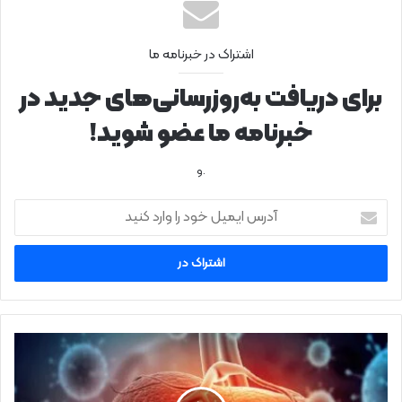
اشتراک در خبرنامه ما
برای دریافت به‌روزرسانی‌های جدید در
خبرنامه ما عضو شوید!
.و
آ
د
ر
س
ا
ی
م
ی
ر
ل
ا
خ
ز
و
ب