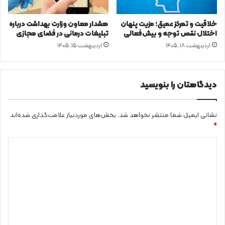
د
ب
خلاقیت و تمرکز عمیق؛ مزیت پنهان
هشدار معاون وزارت بهداشت درباره
ی
اختلال نقص توجه و بیش‌فعالی
تبلیغات درمانی در فضای مجازی
ا
اردیبهشت ۱۸, ۱۴۰۵
اردیبهشت ۱۵, ۱۴۰۵
م
و
ز
ن
دیدگاهتان را بنویسید
د
نشانی ایمیل شما منتشر نخواهد شد.
بخش‌های موردنیاز علامت‌گذاری شده‌اند
*
د
ی
د
گ
ا
ه