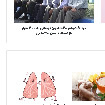
خ
ت
و
ا
م
۲
پرداخت وام ۲۰ میلیون تومانی به ۳۰۰ هزار
۰
بازنشسته تامین اجتماعی
م
ی
ل
ی
و
ن
ت
و
م
ا
ن
ی
ب
ه