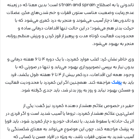
تاندونی یا به اصطلاح strain and sprain است؛ بدین معنا که در زمینه
عدم رعایت وضعیت مناسب ستون فقرات و خم شدن‌های مکرر، عضلات
و تاندون‌ها دچار آسیب می‌شوند و منجر به درد کمری می‌شود که با
حرکت بدتر هم می‌شود؛ در این حالت تنها اقدامات درمانی ساده و
محدودیت فعالیت کوتاه مدت و پرهیز از قوز کردن و ورزش منظم روزانه،
منجر به بهبود می‌شود.
وی خاطر نشان کرد: اغلب موارد کمردرد، با یک دوره ۴ تا ۶ هفته درمانی و
بدون نیاز به بررسی تصویربرداری بهبود می‌یابد و تنها در صورتی که با
وجود همه این اقدامات، دردکمر بیش از ۴ تا ۶ هفته طول بکشد، فرد
باید به
پزشک
مراجعه کند. همچنین اگر این کمردرد با محدودیت فعالیت
و مسکن بهبود نیابد و روز به روز بدتر شد، باید جدی گرفته شود.
حقیر در خصوص علائم هشدار دهنده کمردرد نیز گفت: یکی از
اصلی‌ترین علائم هشدار کمردرد، تروما یا آسیب شدید است و اگر فردی در
اثر یک حادثه یا سقوط شدید، یا تصادف خودرو دچار کمردرد شود، باید فورا
به پزشک مراجعه کند، چون این موضوع می‌تواند به معنای شکستگی یا
آسیب شدید به ستون فقرات باشد، به‌ ویژه در افراد مسن یا کسانی که