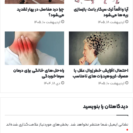
ر
ی
آیا واقعاً ترک سیگار باعث بازسازی
چرا درد مفاصل در بهار تشدید
د
ج
ریه‌ها می‌شود
می‌شود؟
گ
ی
اردیبهشت ۱۸, ۱۴۰۵
اردیبهشت ۱۰, ۱۴۰۵
ی
ت
ط
ا
ب
ل
ی
ب
ع
ر
ی
ن
س
ل‌
احتمال افزایش خطر زوال عقل با
راه‌حل‌های خانگی برای درمان
ه
مصرف کربوهیدرات‌های نامناسب
سرماخوردگی
ا
اردیبهشت ۱۰, ۱۴۰۵
دی ۱۸, ۱۴۰۴
ی
ج
د
ی
دیدگاهتان را بنویسید
د
ض
ر
نشانی ایمیل شما منتشر نخواهد شد.
بخش‌های موردنیاز علامت‌گذاری شده‌اند
و
*