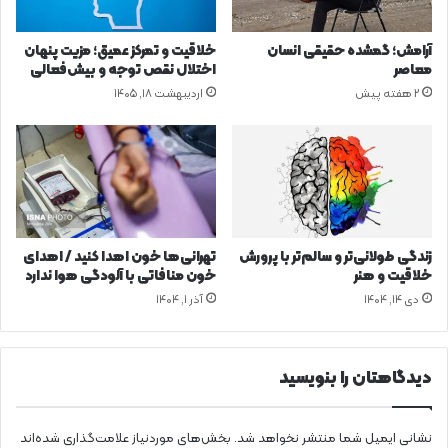
ع
ل
ی
ه
آرامش؛ گمشده حقیقی انسان
خلاقیت و تمرکز عمیق؛ مزیت پنهان
ن
ق
معاصر
اختلال نقص توجه و بیش‌فعالی
پ
ه
2 هفته پیش
اردیبهشت ۱۸, ۱۴۰۵
ی
و
د
ه
ا
!
ک
ن
ی
م
زندگی طولانی‌تر و سالم‌تر با پرورش
تهرانی‌ها خون اهدا کنید / اهدای
خلاقیت و هنر
خون منافاتی با آلودگی هوا ندارد
دی ۱۴, ۱۴۰۴
آذر ۱, ۱۴۰۴
دیدگاهتان را بنویسید
نشانی ایمیل شما منتشر نخواهد شد.
بخش‌های موردنیاز علامت‌گذاری شده‌اند