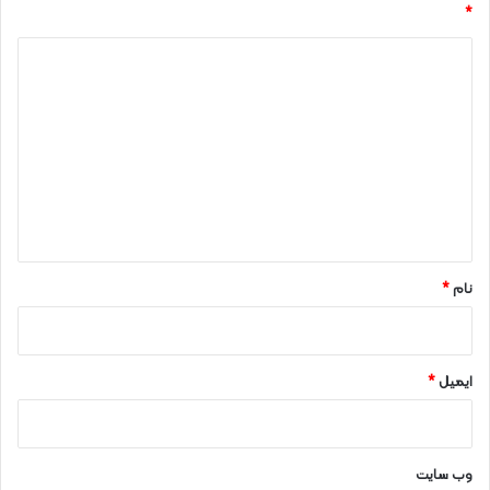
*
د
ی
د
گ
ا
ه
*
نام
*
ایمیل
*
وب‌ سایت