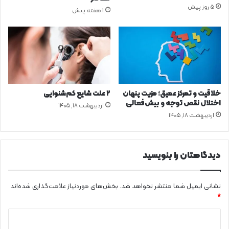
ر
ا
5 روز پیش
1 هفته پیش
آ
ن
ن
ت
أ
م
ی
ن‌
ا
ج
خلاقیت و تمرکز عمیق؛ مزیت پنهان
۲ علت شایع‌ کم‌شنوایی
ت
اختلال نقص توجه و بیش‌فعالی
اردیبهشت ۱۸, ۱۴۰۵
م
اردیبهشت ۱۸, ۱۴۰۵
ا
ع
ی
ب
دیدگاهتان را بنویسید
ه
ت
م
نشانی ایمیل شما منتشر نخواهد شد.
بخش‌های موردنیاز علامت‌گذاری شده‌اند
ا
*
س‌
د
ه
ا