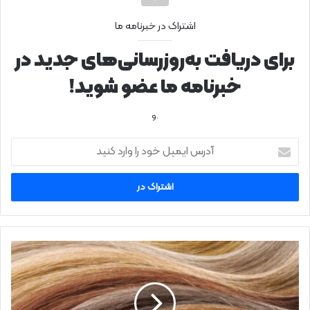
اشتراک در خبرنامه ما
برای دریافت به‌روزرسانی‌های جدید در
خبرنامه ما عضو شوید!
.و
آ
د
ر
س
ا
ی
م
ی
ن
ل
ک
خ
ا
و
ت
د
م