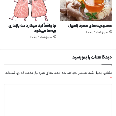
ت
م
ا
ع
ی
محدودیت‌های مصرف زنجبیل
آیا واقعاً ترک سیگار باعث بازسازی
د
ریه‌ها می‌شود
اردیبهشت ۱۸, ۱۴۰۵
ر
اردیبهشت ۱۸, ۱۴۰۵
س
ط
ح
دیدگاهتان را بنویسید
ا
س
ت
نشانی ایمیل شما منتشر نخواهد شد.
بخش‌های موردنیاز علامت‌گذاری شده‌اند
ا
*
ن
ا
د
ر
ی
د
ب
د
ی
گ
ل