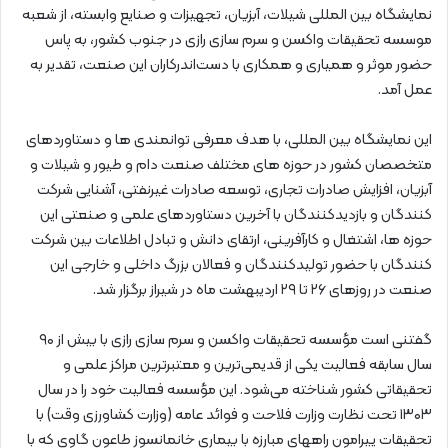
نمایشگاه بین المللی شیلات، آبزیان، تجهیزات و صنایع وابسته، از شعبه
موسسه تحقیقات واکسن و سرم سازی رازی در جنوب کشور، به پاس
حضور موثر و همیاری و همکاری با دست‌اندرکاران این صنعت، تقدیر به
عمل آمد.
این نمایشگاه بین المللی، با هدف معرفی توانمندی ها و دستاوردهای
متخصصان کشور در حوزه های مختلف صنعت دام و طیور و شیلات و
آبزیان، افزایش صادرات تجاری، توسعه صادرات غیرنفتی، آشنایی شرکت
کنندگان و بازدیدکنندگان با آخرین دستاوردهای علمی و صنعتی این
حوزه ها، اشتغال و کارآفرینی، ارتقای دانش و تبادل اطلاعات بین شرکت
کنندگان با حضور تولیدکنندگان و فعالان بزرگ داخلی و خارجی این
صنعت در روزهای ۲۶ تا ۲۹ اردیبهشت ماه در شیراز برگزار شد.
گفتنی است مؤسسه تحقیقات واکسن و سرم سازی رازی با بیش از ۹۰
سال سابقه فعالیت یکی از قدیمی‌ترین و معتبرترین مراکز علمی و
تحقیقاتی کشور شناخته می‌شود. این مؤسسه فعالیت خود را در سال
۱۳۰۳ تحت نظارت وزارت فلاحت و فوائد عامه (وزارت کشاورزی وقت) با
تحقیقات پیرامون راههای مبارزه با بیماری خانمانسوز طاعون گاوی که با