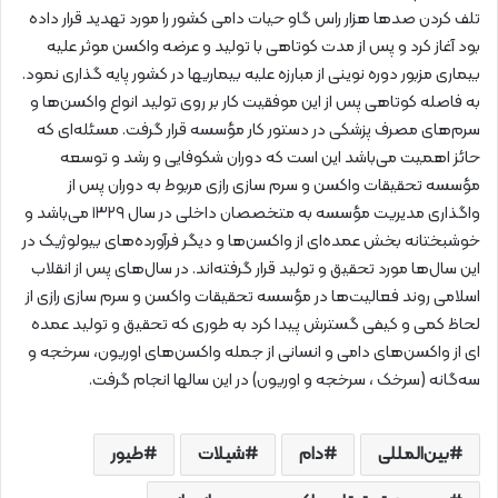
تلف کردن صدها هزار راس گاو حیات دامی کشور را مورد تهدید قرار داده
بود آغاز کرد و پس از مدت کوتاهی با تولید و عرضه واکسن موثر علیه
بیماری مزبور دوره نوینی از مبارزه علیه بیماریها در کشور پایه گذاری نمود.
به فاصله کوتاهی پس از این موفقیت کار بر روی تولید انواع واکسن‌ها و
سرم‌های مصرف پزشکی در دستور کار مؤسسه قرار گرفت. مسئله‌ای که
حائز اهمیت می‌باشد این است که دوران شکوفایی و رشد و توسعه
مؤسسه تحقیقات واکسن و سرم سازی رازی مربوط به دوران پس از
واگذاری مدیریت مؤسسه به متخصصان داخلی در سال ۱۳۲۹ می‌باشد و
خوشبختانه بخش عمده‌ای از واکسن‌ها و دیگر فرآورده‌های بیولوژیک در
این سال‌ها مورد تحقیق و تولید قرار گرفته‌اند. در سال‌های پس از انقلاب
اسلامی روند فعالیت‌ها در مؤسسه تحقیقات واکسن و سرم سازی رازی از
لحاظ کمی و کیفی گسترش پیدا کرد به طوری که تحقیق و تولید عمده
ای از واکسن‌های دامی و انسانی از جمله واکسن‌های اوریون، سرخجه و
سه‌گانه (سرخک ، سرخجه و اوریون) در این سالها انجام گرفت.
بین‌المللی
دام
شیلات
طیور