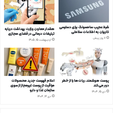
ط
ل
م
ا
ج
ص
م
ل
و
ی
شرط عجیب سامسونگ برای دسترسی
هشدار معاون وزارت بهداشت درباره
ع
م
کاربران به اطلاعات سلامتی
تبلیغات درمانی در فضای مجازی
ه‌
ش
7 روز پیش
اردیبهشت ۱۵, ۱۴۰۵
ه
ا
ا
ه
ی
د
م
ه
ن
د
ط
و
ق
ب
ه
ا
پوست هوشمند، ربات‌ها را از خطر
اعلام فهرست جدید محصولات
ب
ر
دور می‌کند
مراقبت از پوست غیرمجاز از سوی
ی
ه
سازمان غذا و دارو
دی ۱۵, ۱۴۰۴
ن‌
ک
دی ۱۴, ۱۴۰۴
ا
ا
ل
ل
م
ا