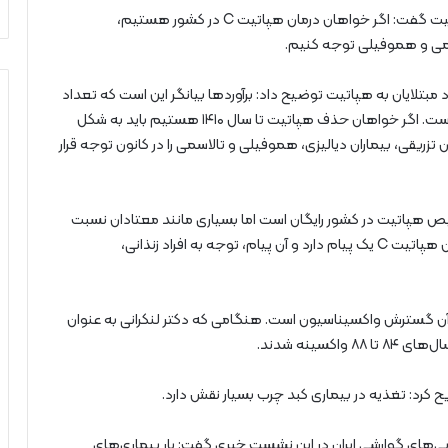
وی درباره ضرورت توجه به گروه‌های پرخطر در درمان هپاتیت گفت: اگر خواهان درمان هپاتیت C در کشور هستیم،
الاسمی و هموفیلی توجه کنیم.
مبتلایان به هپاتیت توضیح داد: برآوردها بیانگر این است که تعداد
مبتلایان به هپاتیت C از ۱۷۵هزار نفر به ۱۲۰هزار نفر رسیده است. اگر خواهان حذف هپاتیت تا سال ۱۴۱۰ هستیم باید به شکل
زریقی، بیماران دیالیزی، هموفیلی و تالاسمی را در کانون توجه قرار
خیص هپاتیت در کشور رایگان است اما بسیاری مانند معتادان نسبت
به این موضوع بی‌اطلاع هستند. بازهم تاکید می‌کنم درمان هپاتیت C یک پیام دارد و آن پیام، توجه به افراد زنذانی،
 هپاتیت B نیز یک پیام دارد و آن گسترش واکسیناسیون است. هنگامی که دکتر لنکرانی به عنوان
 کرد: تغذیه در بیماری کبد چرب بسیار نقش دارد.
وپی‌های گوارشی ایران در این نشست خبری گفت: بار بیماری‌های