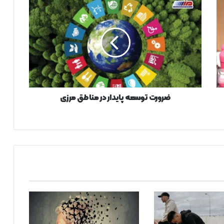
ض
ر
و
ر
ت
ت
و
س
ع
ه
ضرورت توسعه پایدار در مناطق مرزی
پ
ا
ی
د
ا
ر
د
ر
م
ن
ا
ط