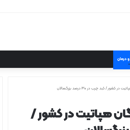
 درمان
شور / کبد چرب در ۳۰ درصد بزرگسالان
ن هپاتیت در کشور /