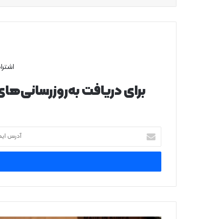
اشترا
برای دریافت به‌روزرسانی‌ها
آ
د
ر
س
ا
ی
م
ی
ل