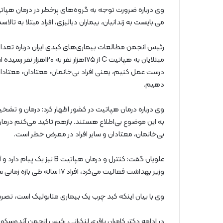
می.بایست به زندانیان، بیماران دیالیزی، افراد مبتلا به ت
رئیس انجمن مطالعات بیماری‌های کبدی ایران درباره تعداد 
درست عمل کنیم، یعنی افراد بی‌خانمان، معتادان، معتادان ت
دهیم.
وی درباره درمان هپاتیت در کشور اظهار کرد: درمان و تش
بی‌خانمان، معتادان و سایر افراد در معرض خطر است.
علویان گفت: کنترل و درمان
وزیر بهداشت فعالیت می‌کرد، افراد ۱۷ ساله طی بازه زمانی سال‌های ۸۴ تا ۸۸ واکسینه شدند.
وی با بیان اینکه کبد چرب یک بیماری متابولیک است، تصریح
در ادامه دکتر کامران باقری لنکرانی، رئیس انجمن آندوسک