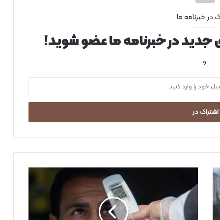
ک در خبرنامه ما
ی جدید در خبرنامه ما عضو شوید!
.و
م
ر
ا
ق
ب