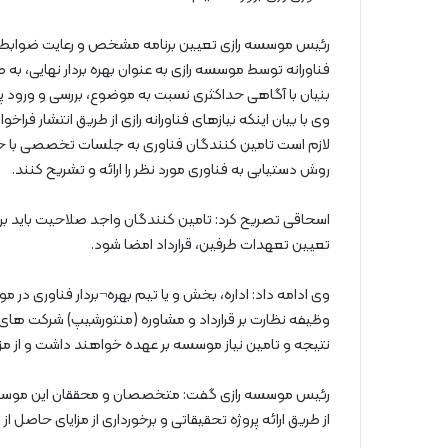
رئیس موسسه رازی تعیین برنامه مشخص و رعایت ضوابط قانون
فناورانه توسط موسسه رازی به عنوان بهره بردار نهایی، 
بنیان با آگاهی حداکثری نسبت به موضوع، بررسی و ورود پی
وی با بیان اینکه نیازهای فناورانه رازی از طریق انتشار 
لازم است تامین کنندگان فناوری به جلسات تخصصی با حضو
روش دستیابی به فناوری مورد نظر را ارائه و تشریح کنند.
اسحاقی تصریح کرد: تامین کنندگان واجد صلاحیت باید ب
تعیین تعهدات طرفین، قرارداد امضا شود.
وی ادامه داد: اداره، بخش و یا تیم بهره¬بردار فناوری در 
وظیفه نظارت بر قرارداد و مشاوره (منتورشیپ) شرکت های
نتیجه و تامین نیاز موسسه بر عهده خواهند داشت و از مزای
رئیس موسسه رازی گفت: متخصصان و محققان این موسسه نیز م
از طریق ارائه پروژه تحقیقاتی و برخورداری از مزایای حاص