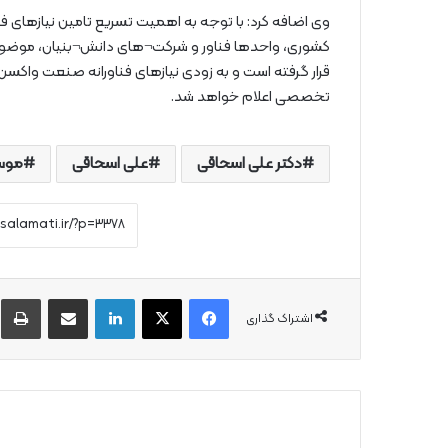
وی اضافه کرد: با توجه به اهمیت تسریع تامین نیازهای ف
کشوری، واحدها فناور و شرکت¬های دانش¬بنیان، موضوع به ط
قرار گرفته است و به زودی نیازهای فناورانه صنعت واکسن¬
تخصصی اعلام خواهد شد.
دکتر علی اسحاقی
علی اسحاقی
موسس
فیس بوک
X
لینکدین
از طریق ایمیل به اشتراک بگذارید
چ
اشتراک گذاری