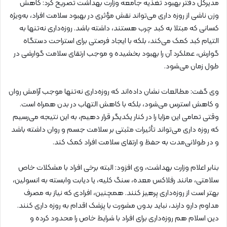
مدیرکل دفتر بهبود تغذیه جامعه وزارت بهداشت تصریح کرد: کاهش
وزن ناشی از روزه‌ داری می‌تواند نقش مؤثری در بهبود سلامت افراد، به‌ویژه
کسانی که مبتلا به کبد چرب هستند، داشته باشد. روزه‌داری نه‌تنها به
التیام کبد کمک می‌کند، بلکه با ایجاد فرصتی برای استراحت دستگاه
گوارش، عملکرد آن را بهبود بخشیده و موجب ارتقای سلامت گوارشی در
طول زمان می‌شود.
وی گفت: مطالعات نشان داده‌اند که روزه‌داری نه‌تنها موجب آرامش روان
و کاهش استرس می‌شود، بلکه با کاهش التهاب در بدن همراه است.
وقتی تمامی این مزایا را در کنار یکدیگر قرار دهیم، به این نتیجه می‌رسیم
که روزه‌ داری می‌تواند تأثیرات مثبتی بر سلامت جسم و روان داشته باشد
و در طولانی‌مدت به حفظ و ارتقای سلامت افراد کمک کند.
بنابر اعلام وزارت بهداشت، وی افزود: البته برخی افراد با مشکلات خاص
سلامتی، مانند رفلاکس معده، سنگ کلیه، یا دیابت وابسته به انسولین،
بهتر است از روزه‌داری پرهیز کنند. همچنین، افرادی که نیاز به مصرف
مداوم دارو دارند، نباید بدون مشورت با پزشک اقدام به روزه‌ داری کنند.
دین اسلام هم روزه‌داری برای افراد با شرایط خاص را محدود کرده و