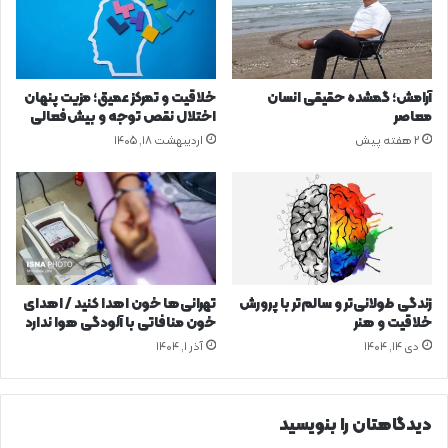
د
ت
ر
پ
م
ز
ا
ش
ه
ک
آرامش؛ گمشده حقیقی انسان
خلاقیت و تمرکز عمیق؛ مزیت پنهان
ر
م
معاصر
اختلال نقص توجه و بیش‌فعالی
م
ک
2 هفته پیش
اردیبهشت ۱۸, ۱۴۰۵
ض
م
ا
ل‌
ن
ه
ا
ی
ت
غ
ذ
زندگی طولانی‌تر و سالم‌تر با پرورش
تهرانی‌ها خون اهدا کنید / اهدای
ی
خلاقیت و هنر
خون منافاتی با آلودگی هوا ندارد
ه‌
دی ۱۴, ۱۴۰۴
آذر ۱, ۱۴۰۴
ا
ی
م
ص
دیدگاهتان را بنویسید
ر