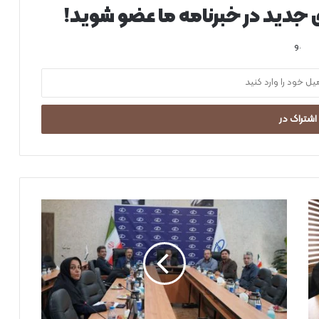
ی جدید در خبرنامه ما عضو شوید!
.و
م
ا
ل
ز
ی
م
ق
ص