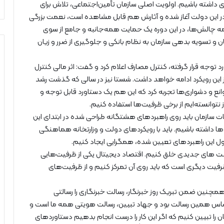
دی داشته باشیم. اولویت اصلی سازمان تأمین‌اجتماعی، تلاش برای
ه در این دولت آغاز شده و آثارش هم قابل مشاهده است، نعمت بزرگی
همه چالش‌ها، در این دوره یک حمایت همه‌جانبه و جامع از سوی
ن و تسویه بدهی سازمان به نظام بانکی و جلوگیری از ضرر و زیان
د توجه قرار گرفته، کنترل مصارف اعلام کرد و گفت: اثر مالی کنترل
 این رویکرد ادامه خواهد داشت. شستا نیز در سالی که گذشت رشد
ع و دشواری‌ها تجربه کرد که این هم یک دستاورد قابل توجه و
 نتوانسته‌ایم از برخی ظرفیت‌ها استفاده کنیم.
قات سازمان باید روی راهبردهای هشتگانه طراحی شده در ابتدای این
ها داشته باشیم. باید با رویکردهای دولت و وزارتخانه هماهنگی
ل این راهبردهای تعیین شده، همگرایی ایجاد کنیم.
رصت های جدیدی خلق کنیم. اقتصاد دیجیتال یکی از ظرفیت‌هایی
 ظرفیت دیگری است که باید روی آن تمرکز کنیم و از ظرفیت‌های
همچنین ضمن تبریک روز خبرنگار، رسالت خبرنگاری را رسالتی
ر اساس همین رسالت بود و جهاد تبیین، رسالت هویتی همه ما است و
را تبیین کنیم که اگر این کار را درست انجام بدهیم دستاوردهای