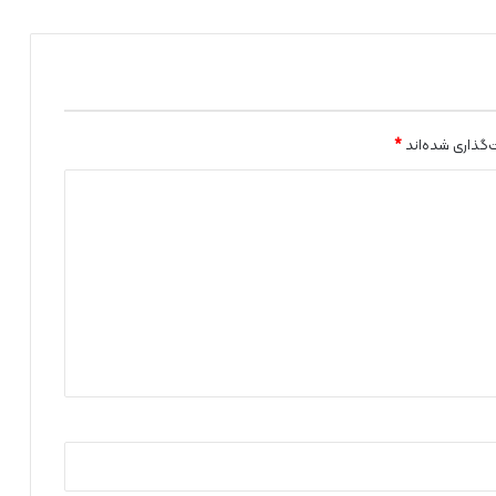
س
س
ه
ر
ا
ز
ی
‌گذاری شده‌اند
*