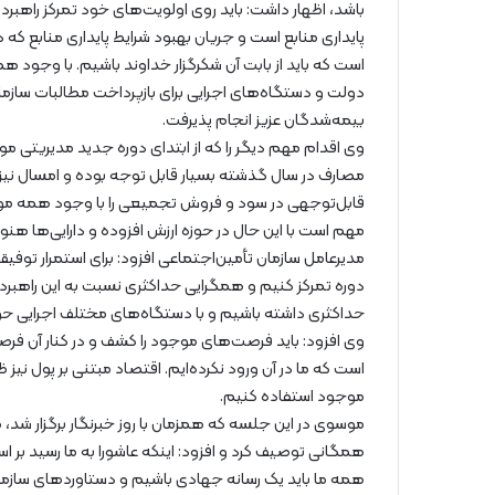
باشد، اظهار داشت: باید روی اولویت‌های خود تمرکز راهبر
پایداری منابع است و جریان بهبود شرایط پایداری منابع ک
است که باید از بابت آن شکرگزار خداوند باشیم. با وجود 
دولت و دستگاه‌های اجرایی برای بازپرداخت مطالبات سازما
بیمه‌شدگان عزیز انجام پذیرفت.
وی اقدام مهم دیگر را که از ابتدای دوره جدید مدیریتی مور
مصارف در سال گذشته بسیار قابل توجه بوده و امسال نیز
قابل‌توجهی در سود و فروش تجمیعی را با وجود همه موان
مهم است با این حال در حوزه ارزش افزوده و دارایی‌ها هنوز
مدیرعامل سازمان تأمین‌اجتماعی افزود: برای استمرار توفی
دوره تمرکز کنیم و همگرایی حداکثری نسبت به این راهبرد
حداکثری داشته باشیم و با دستگاه‌های مختلف اجرایی حو
وی افزود: باید فرصت‌های موجود را کشف و در کنار آن ف
است که ما در آن ورود نکرده‌ایم. اقتصاد مبتنی بر پول نیز
موجود استفاده کنیم.
موسوی در این جلسه که همزمان با روز خبرنگار برگزار شد، 
همگانی توصیف کرد و افزود: اینکه عاشورا به ما رسید ب
همه ما باید یک رسانه جهادی باشیم و دستاوردهای سازمان 