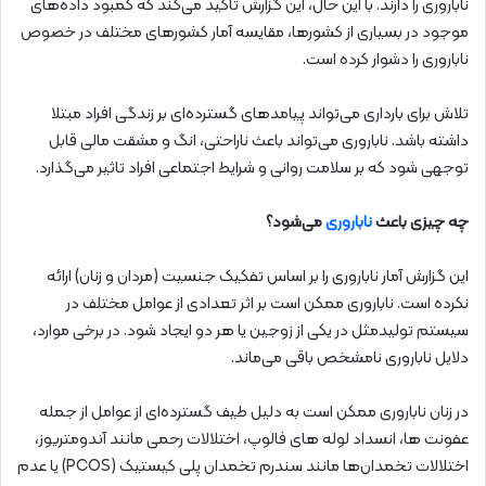
ناباروری را دارند. با این حال، این گزارش تاکید می‌کند که کمبود داده‌های
موجود در بسیاری از کشورها، مقایسه آمار کشورهای مختلف در خصوص
ناباروری را دشوار کرده است.
تلاش برای بارداری می‌تواند پیامدهای گسترده‌ای بر زندگی افراد مبتلا
داشته باشد. ناباروری می‌تواند باعث ناراحتی، انگ و مشقت مالی قابل
توجهی شود که بر سلامت روانی و شرایط اجتماعی افراد تاثیر می‌گذارد.
چه چیزی باعث
ناباروری
می‌شود؟
این گزارش آمار ناباروری را بر اساس تفکیک جنسیت (مردان و زنان) ارائه
نکرده است. ناباروری ممکن است بر اثر تعدادی از عوامل مختلف در
سیستم تولیدمثل در یکی از زوجین یا هر دو ایجاد شود. در برخی موارد،
دلایل ناباروری نامشخص باقی می‌ماند.
در زنان ناباروری ممکن است به دلیل طیف گسترده‌ای از عوامل از جمله
عفونت ها، انسداد لوله های فالوپ، اختلالات رحمی مانند آندومتریوز،
اختلالات تخمدان‌ها مانند سندرم تخمدان پلی کیستیک (PCOS) یا عدم