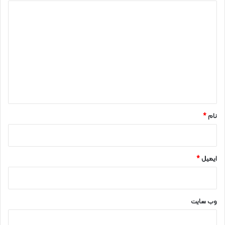
د
ی
د
گ
ا
ه
*
نام
*
ایمیل
*
وب‌ سایت