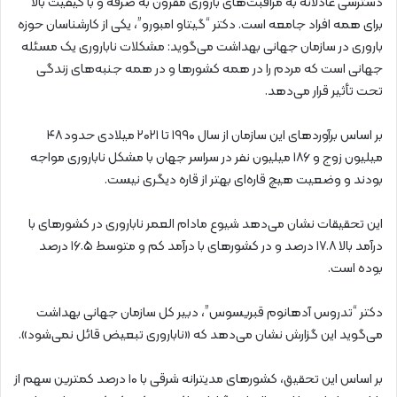
دسترسی عادلانه به مراقبت‌های باروری مقرون به صرفه و با کیفیت بالا
برای همه افراد جامعه است. دکتر “گیتاو امبورو”، یکی از کارشناسان حوزه
باروری در سازمان جهانی بهداشت می‌گوید: مشکلات ناباروری یک مسئله
جهانی است که مردم را در همه کشورها و در همه جنبه‌های زندگی
تحت تأثیر قرار می‌دهد.
بر اساس برآوردهای این سازمان از سال ۱۹۹۰ تا ۲۰۲۱ میلادی حدود ۴۸
میلیون زوج و ۱۸۶ میلیون نفر در سراسر جهان با مشکل ناباروری مواجه
بودند و وضعیت هیچ قاره‌ای بهتر از قاره دیگری نیست.
این تحقیقات نشان می‌دهد شیوع مادام العمر ناباروری در کشورهای با
درآمد بالا ۱۷.۸ درصد و در کشورهای با درآمد کم و متوسط ۱۶.۵ درصد
بوده است.
دکتر “تدروس آدهانوم قبریسوس”، دبیر کل سازمان جهانی بهداشت
می‌گوید این گزارش نشان می‌دهد که «ناباروری تبعیض قائل نمی‌شود».
بر اساس این تحقیق، کشورهای مدیترانه شرقی با ۱۰ درصد کمترین سهم از