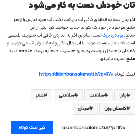
تان خودش دست به کار می‌شود
اگر بدن شما به اندازه‌ی کافی آب دریافت نکند، آب مورد نیازش را از هر
منبع موجود در خود که بتواند جذب خواهد کرد. یکی از این
منابع،
روده‌ی بزرگ
است؛ بنابراین اگر به اندازه‌ی کافی آب نخورید، طبیعی
است که دچار یبوست شوید. با این حال، اگر روزانه ۷ لیوان آب می‌خورید و
کماکان با مشکل یبوست رو به رو هستید، حتماً به پزشک مراجعه کنید.
منبع:
سایت برترینها
لینک کوتاه:
https://didehbansalamati.ir/?p=1170
زنان
سلامت
سلامتی
عمر
کاهش وزن
مردان
کپی لینک کوتاه