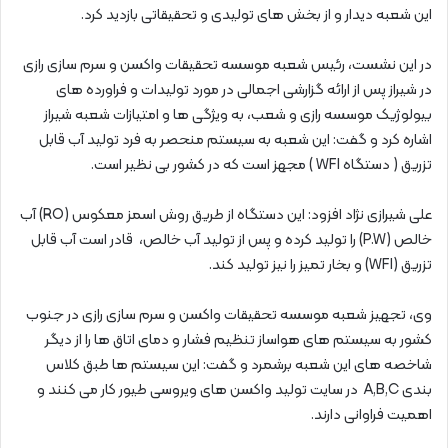
این شعبه دیدار و از بخش های تولیدی و تحقیقاتی بازدید کرد.
در این نشست، رئیس شعبه موسسه تحقیقات واکسن و سرم سازی رازی
در شیراز پس از ارائه گزارشی اجمالی در مورد تولیدات و فراورده های
بیولوژیک موسسه رازی و شعب، به ویژگی ها و امتیازات شعبه شیراز
اشاره کرد و گفت: این شعبه به سیستم منحصر به فرد تولید آب قابل
تزریق ( دستگاه
WFI
) مجهز است كه در كشور بی نظير است.
علی شیرازی نژاد افزود: این دستگاه از طریق روش اسمز معکوس
(RO)
آب
خالص
(P.W)
را تولید کرده و پس از تولید آب خالص، قادر است آب قابل
تزریق
(WFI)
و بخار تمیز را نیز تولید کند.
وی، تجهیز شعبه موسسه تحقیقات واکسن و سرم سازی رازی در جنوب
کشور به سیستم های هواساز تنظیم فشار و دمای اتاق ها را از دیگر
شاخصه های این شعبه برشمرد و گفت: این سیستم ها طبق کلاس
بندی
A,B,C
در سایت تولید واکسن های ویروسی طیور کار می کنند و
اهمیت فراوانی دارند.