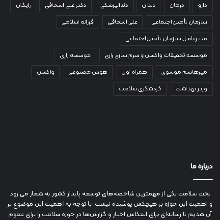
دارو
درمان
دندان
دندانپزشکی
دکتر علی اسحاقی
رایگان
سازمان تأمین‌اجتماعی
علی اسحاقی
فرزانه اسلامی
مدیرعامل سازمان تأمین‌اجتماعی
موسسه تحقیقات واکسن و سرم سازی رازی
موسسه رازی
میرهاشم موسوی
همراه اول
هوش مصنوعی
واکسن
وزیر بهداشت
گردشگری سلامت
درباره ما
بحث سلامت یکی از مهمترین شاخصه‌های توسعه پایدار کشور به شمار می رود
و اهمیت این حوزه بر هیچکس پوشیده نیست. با توجه به اهمیت این موضوع بر
آن شدیم تا رسانه‌ای برای انعکاس اخبار و گزارش‌ها در حوزه سلامت را برای عموم