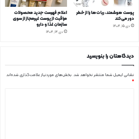
آ
ش
پوست هوشمند، ربات‌ها را از خطر
اعلام فهرست جدید محصولات
ف
دور می‌کند
مراقبت از پوست غیرمجاز از سوی
ت
سازمان غذا و دارو
دی ۱۵, ۱۴۰۴
گ
دی ۱۴, ۱۴۰۴
ی
ب
ا
ز
دیدگاهتان را بنویسید
ا
ر
ش
نشانی ایمیل شما منتشر نخواهد شد.
بخش‌های موردنیاز علامت‌گذاری شده‌اند
د
*
؟
د
ی
د
گ
ا