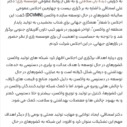
به گزارش
دیده بان سلامتی
و به نقل از روابط عمومی
موسسه رازی
؛ دکتر
علی اسحاقی با اشاره به بر گزاری بيست و چهارمين اجلاس عمومی
ساليانه كشورهاي در حال توسعه سازنده واكسن (
DCVMN
) گفت: این
اجلاس با شعار” همکاري جهانی براي شتاب بخشیدن به تولید پایدار
منطقه اي واكسن”، اواخر شهریور در شهر کیپ تاون آفریقای جنوبی برگزار
شد و با توجه به حساسیت و اهمیت آن برای موسسه رازی از نظر حضور
در بازارهای جهانی، در این اجلاس شرکت کردم.
وی درباره اهداف برگزاری این اجلاس اظهار کرد: شبکه های تولید واکسن
کشورهای در حال توسعه با هدف عدالت و برابری در دسترسی به خدمات
بهداشتی و درمانی شکل گرفته است و به عبارتی، کشورهای در حال
توسعه در دسترسی به واکسن به دلیل کمبود منابع و قیمت های گزاف،
با چالش هایی روبرو می شوند اما با کمک شبکه تولیدکنندگان واکسن در
این کشورها، کنترل بر تولید و توزیع واکسن، بیشتر و خلا دسترسی، کمتر
و به بهبود چالش ها و معضلات بهداشتی و سلامت، کمک می شود.
دکتر اسحاقی، ایجاد توانایی و مهارت تولید محلی و بومی را از دیگر اهداف
مهم این تشکیلات عنوان کرد و افزود: این شبکه به کشورهای در حال