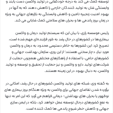
توسعه کمک می کند به درجه خودکفایی در تولید واکسن دست یابند و
وابستگی شان به تولید کنندگان خارجی را کاهش دهند که به آنها در
بهبود امنیت زنجیره تامین و کاهش وابستگی به بازارهای جهانی به ویژه
در زمان بروز پاندمی ها و بحران های سلامتی کمک شایانی می کند.
رئیس موسسه رازی، با بیان این که سیستم تولید درمان و واکسن‌
بیماری‌ها در کشور‌های در حال رشد به طور فزاینده‌ای مهم شده است،
تصریح کرد: این کشور‌ها به خاطر دسترسی محدود به درمان و واکسن
مورد نیاز، دچار سختی هستند؛ از این روی، سازمان بهداشت جهانی و
کشور‌های حامی، با استفاده از راهکار‌های مختلفی همچون حمایت از
شرکت‌های تولید دارو و واکسن و نیز حمایت از تحقیق و توسعه و تولید
واکسن،‌ به دنبال بهبود در این زمینه هستند.
به گفته وی، شبکه های تولید واکسن کشورهای در حال رشد، امکانی در
برآورده شدن تقاضای جهانی برای واکسن به ویژه هنگام بروز بیماری های
نوظهور یا بحران های بهداشتی- درمانی فراهم می آورد که این امر نه تنها
به نفع کشورهای درحال توسعه عمل خواهد کرد، بلکه در ایمن سازی
جهانی و کاهش خطر شیوع پاندمی ها کمک کننده است.