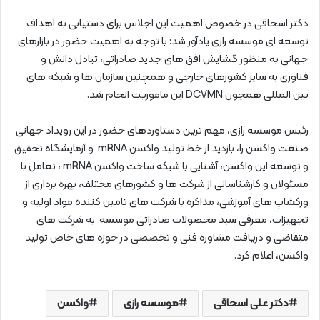
دکتر اسحاقی در خصوص اهمیت این اجلاس برای دستیابی به اهداف
توسعه ای موسسه رازی یادآور شد: با توجه به اهمیت حضور در بازارهای
جهانی به منظور گشایش افق های جدید صادراتی، تبادل دانش و
فناوری به سایر کشورهای خارجی و همچنین سازمان ها و شبکه های
بین المللی همچون
DCVMN
این ماموریت انجام شد.
رئیس موسسه رازی، مهم ترین دستاوردهای حضور در این رویداد جهانی
صنعت واکسن را، بازدید از خط تولید واکسن
mRNA
و آزمایشگاه تحقیق
و توسعه این واکسن، آشنایی با شبکه ساخت واکسن
mRNA
، تعامل با
مسئولان و کارشناسانی از شرکت ها و کشورهای مختلف، بهره برداری از
ورکشاپ های آموزشی، مذاکره با شرکت های تامین کننده مواد اولیه و
تجهیزات، معرفی سبد محصولات صادراتی موسسه به شرکت های
متقاضی و دریافت مشاوره فنی و تخصصی در حوزه های خاص تولید
واکسن، اعلام کرد.
دکتر علی اسحاقی
موسسه رازی
واکسن