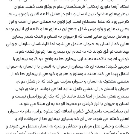
استاد “رضا داوری اردکانی” فرهنگستان علوم برگزار شد، گفت: عنوان
بیماری‌های مشترک بین انسان و دام در مقابل کلمه لاتین زئونوزس، به
کار می رود که غلط مصطلح است. زیرا زئون به معنای حیوان است و نوز
یعنی بیماری و زئونوزس شکل جمع این بیماری ها و کلمه ای لاتین بوده
و شامل بیماری هایی است که از حیوان به انسان و اندک شمار بیماری
هایی که از انسان به حیوان منتقل می شود اما کارشناسان سازمان جهانی
بهداشت توافق کردند که به تمام این بیماری ها، زئونوز گفته شود.
ذوقی، افزود: ناگفته نماند این بیماری ها به واقع دو گروه بیماری را
دربرمی گیرند؛ دسته ای که بیماری از حیوان به انسان یا از انسان به حیوان
انتقال پیدا می کند مانند بروسلوز و هاری و گروهی از بیماری ها که از
منبعی مشترک به انسان و حیوان سرایت می کند که در شکل دوم،
حیوان یا انسان در آن نقشی کامل ندارند اما می توانند در عادی کردن
بیماری نقش مکمل را ایفا کنند مانند کزاز که یک زئونوز اصیل نیست و
انسان و حیوان با قرار گرفتن در محیط آلوده به آن مبتلا می شوند.
این پیشکسوت دامپزشکی کشور، اضافه کرد: علاوه بر این، دام به حیوان
اهلی گفته می شود، حال آن که بسیاری بیماری ها از حیوانات آزاد یا
حیوانات وحشی مثل موش و خفاش و غیره به انسان منتقل می شوند و
کلمه “دام” حتی پرندگان را هم در برنمی گیرد؛ بنابراین کاربرد “دام” در این