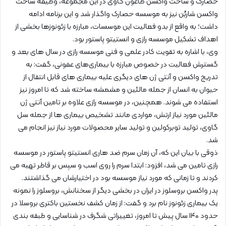
حصارک و ساخت واکسن طاعون گاوی در این مجموعه، وظیفه ساخت
واکسن شاربُن نیز به موسسه حصارک واگذار شد و این برنامه ادامه
داشت؛ به واقع از بدو فعالیت این موسسات، مبارزه با زئونوزها بخشی از
اهداف تشکیل موسسه رازی و انستیتو پاستور بود.
وی، با اشاره به تقویت کادر علمی و فنی موسسه رازی در سال های بعد و
گسترش فعالیت در خصوص مبارزه با بیماری‌های عفونی، گفت: به
تدریج واکسن و آنتی ژن های دیگری علیه بیماری های قابل انتقال از
حیوان به انسان از جمله مالئین و مشمشه ساخته شد که تا امروز نیز
استفاده می شوند. همچنین، در موسسه رازی علاوه بر تامین آنتی ژن
مالئین مورد نیاز ارتش، مواردی مانند تشخیص بیماری ها از جمله سل
گاوی، تولید توبرکولین و تولید سایر محصولات مورد نیاز نیز انجام می
شد.
ذوقی با بیان این که، آن زمان سرم ضد هاری انستیتو پاستور در موسسه
رازی تامین می شد، افزود: ابتدا سرم را روی اسب و سپس بر قاطر تهیه می
کردند و تا زمانی که مورد نیاز موسسه بود در اختیارشان می گذاشتند.
پدر واکسن بروسلوز در ایران در بخشی دیگر از سخنانش، بروسلوز را نمونه
یک بیماری زئونوز نام برد و گفت: از زمان کشف نخستین باکتری بروسلا در
حدود ۱۴۰ سال پیش تا امروز، تغییراتی شگرف در شناسایی و طبقه بندی