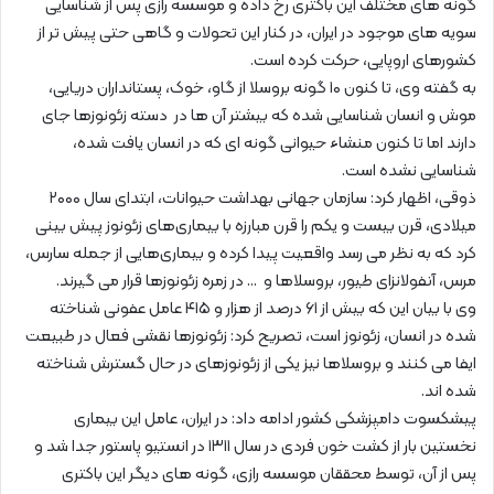
گونه های مختلف این باکتری رخ داده و موسسه رازی پس از شناسایی
سویه های موجود در ایران، در کنار این تحولات و گاهی حتی پیش تر از
کشورهای اروپایی، حرکت کرده است.
به گفته وی، تا کنون ۱۰ گونه بروسلا از گاو، خوک، پستانداران دریایی،
موش و انسان شناسایی شده که بیشتر آن ها در دسته زئونوزها جای
دارند اما تا کنون منشاء حیوانی گونه ای که در انسان یافت شده،
شناسایی نشده است.
ذوقی، اظهار کرد: سازمان جهانی بهداشت حیوانات، ابتدای سال ۲۰۰۰
میلادی، قرن بیست و یکم را قرن مبارزه با بیماری‌های زئونوز پیش بینی
کرد که به نظر می رسد واقعیت پیدا کرده و بیماری‌هایی از جمله سارس،
مرس، آنفولانزای طیور، بروسلاها و … در زمره زئونوزها قرار می گیرند.
وی با بیان این که بیش از ۶۱ درصد از هزار و ۴۱۵ عامل عفونی شناخته
شده در انسان، زئونوز است، تصریح کرد: زئونوزها نقشی فعال در طبیعت
ایفا می کنند و بروسلاها نیز یکی از زئونوزهای در حال گسترش شناخته
شده اند.
پیشکسوت دامپزشکی کشور ادامه داد: در ایران، عامل این بیماری
نخستین بار از کشت خون فردی در سال ۱۳۱۱ در انستیو پاستور جدا شد و
پس از آن، توسط محققان موسسه رازی، گونه های دیگر این باکتری