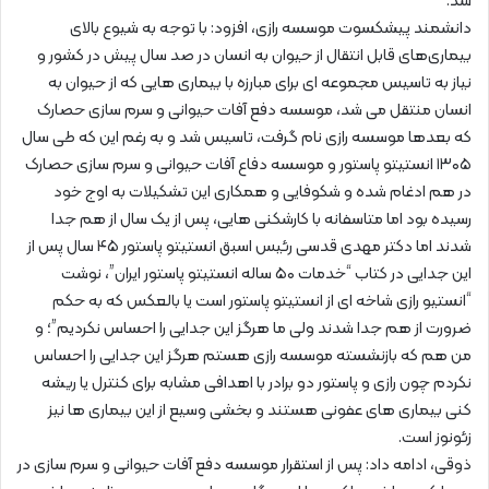
شد.
دانشمند پیشکسوت موسسه رازی، افزود: با توجه به شیوع بالای
بیماری‌های قابل انتقال از حیوان به انسان در صد سال پیش در کشور و
نیاز به تاسیس مجموعه ای برای مبارزه با بیماری هایی که از حیوان به
انسان منتقل می شد، موسسه دفع آفات حیوانی و سرم سازی حصارک
که بعدها موسسه رازی نام گرفت، تاسیس شد و به رغم این که طی سال
۱۳۰۵ انستیتو پاستور و موسسه دفاع آفات حیوانی و سرم سازی حصارک
در هم ادغام شده و شکوفایی و همکاری این تشکیلات به اوج خود
رسیده بود اما متاسفانه با کارشکنی هایی، پس از یک سال از هم جدا
شدند اما دکتر مهدی قدسی رئیس اسبق انستیتو پاستور ۴۵ سال پس از
این جدایی در کتاب “خدمات ۵۰ ساله انستیتو پاستور ایران”، نوشت
“انستیو رازی شاخه ای از انستیتو پاستور است یا بالعکس که به حکم
ضرورت از هم جدا شدند ولی ما هرگز این جدایی را احساس نکردیم”؛ و
من هم که بازنشسته موسسه رازی هستم هرگز این جدایی را احساس
نکردم چون رازی و پاستور دو برادر با اهدافی مشابه برای کنترل یا ریشه
کنی بیماری های عفونی هستند و بخشی وسیع از این بیماری ها نیز
زئونوز است.
ذوقی، ادامه داد: پس از استقرار موسسه دفع آفات حیوانی و سرم سازی در