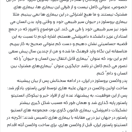
خصوص، عنوانی کامل نیست و از طرفی این بیماری ها، بیماری های
مشترک نیستند و ما هیچ اشتراکی در این بیماری ها نمی بینیم. مثلا
بیماری بروسلوز در حیوان سیر طبیعی خود و وقتی وارد بدن انسان می
شود نیز سیر طبیعی خود را طی می کند. این موضوع را امروز که در جمع
استادان عزیز دانشکده دامپزشکی هستم، اشاره کردم تا نسبت به این
قضیه حساسیتی نشان دهیم و دست کم عنوانی صحیح به کار ببریم.
متاسفانه این نگاه وارد فرهنگ ما شده و من از چندین سال پیش سعی
ام بر این بود که عنوان “بیماری قابل انتقال بین انسان و حیوان” را که
تصور می کنم کامل تر باشد جایگزین عنوان “بیماری‌های مشترک بین
انسان و دام” کنم.
پدر واکسن بروسلوز در ایران، در ادامه سخنانش پس از بیان پیشینه
ساخت اولین واکسن در جهان علیه هاری توسط لویی پاستور، یادآور شد:
پس از این موفقیت، به پیشنهاد عده ای از افراد خیر و نیکوکار، انستیتو
پاستور پایه گذاری شد و همان طور که مسبب شکل گیری بیشتر
تشکیلات دامپزشکی، بیماری طاعون گاوی بود، مجموعه های انستیو
پاستور در جهان نیز در پی مقابله با بیماری هاری تاسیس شدند؛ اگرچه در
انستیتو پاستور ایران، قبل از واکسن هاری، برای ساخت واکسن آبله اقدام