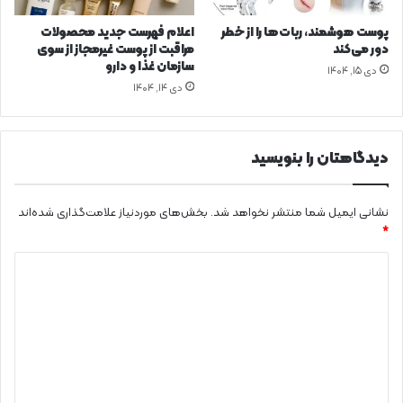
ا
م
ن
و
پوست هوشمند، ربات‌ها را از خطر
اعلام فهرست جدید محصولات
ا
م
دور می‌کند
مراقبت از پوست غیرمجاز از سوی
س
ی
سازمان غذا و دارو
دی ۱۵, ۱۴۰۴
ت
ت‌
دی ۱۴, ۱۴۰۴
ه
ا
ی
دیدگاهتان را بنویسید
ح
ا
د
نشانی ایمیل شما منتشر نخواهد شد.
بخش‌های موردنیاز علامت‌گذاری شده‌اند
*
د
ی
د
گ
ا
ه