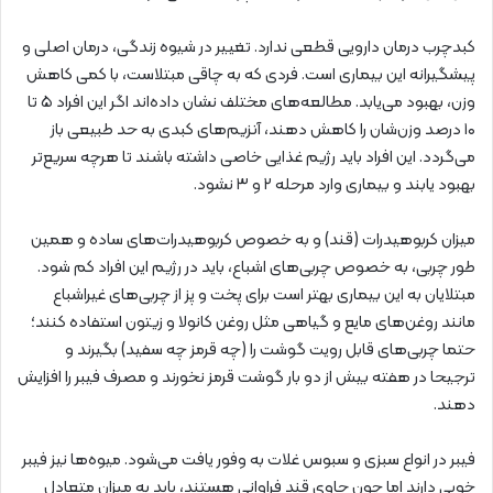
کبدچرب درمان دارویی قطعی ندارد. تغییر در شیوه زندگی، درمان اصلی و
پیشگیرانه این بیماری است. فردی که به چاقی مبتلاست، با کمی کاهش
وزن، بهبود می‌یابد. مطالعه‌های مختلف نشان داده‌اند اگر این افراد ۵ تا
۱۰ درصد وزن‌شان را کاهش دهند، آنزیم‌های کبدی به حد طبیعی باز
می‌گردد. این افراد باید رژیم غذایی خاصی داشته باشند تا هرچه سریع‌تر
بهبود یابند و بیماری‌ وارد مرحله ۲ و ۳ نشود.
میزان کربوهیدرات (قند) و به‌ خصوص کربوهیدرات‌های ساده و همین
طور چربی، به خصوص چربی‌های اشباع، باید در رژیم این افراد کم شود.
مبتلایان به این بیماری بهتر است برای پخت و پز از چربی‌های غیراشباع
مانند روغن‌های مایع و گیاهی مثل روغن کانولا و زیتون استفاده کنند؛
حتما چربی‌های قابل رویت گوشت را (چه قرمز چه سفید) بگیرند و
ترجیحا در هفته بیش از دو بار گوشت قرمز نخورند و مصرف فیبر را افزایش
دهند.
فیبر در انواع سبزی و سبوس غلات به وفور یافت می‌شود. میوه‌ها نیز فیبر
خوبی دارند اما چون حاوی قند فراوانی هستند، باید به میزان متعادل