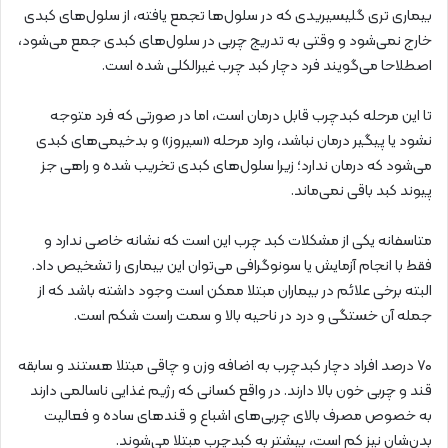
بیماری تری گلیسیریدی که در سلول‌ها تجمع یافته، از سلول‌های کبدی
خارج نمی‌شود و وقتی به تدریج چربی در سلول‌های کبدی جمع می‌شود،
اصطلاحا می‌گویند فرد دچار کبد چرب غیرالکلی شده است.
تا این مرحله کبدچرب قابل درمان است، اما در صورتی که فرد متوجه
نشود یا پیگیر درمان نباشد، وارد مرحله «سیروز» و بدخیمی‌های کبدی
می‌شود که درمان ندارد؛ زیرا سلول‌های کبدی تخریب شده و راهی جز
پیوند کبد باقی نمی‌ماند.
متاسفانه یکی از مشکلات کبد چرب این است که نشانه خاصی ندارد و
فقط با انجام آزمایش یا سونوگرافی می‌توان این بیماری را تشخیص داد.
البته برخی علائم در بیماران مبتلا ممکن است وجود داشته باشد که از
جمله آن خستگی و درد در ناحیه بالا و سمت راست شکم است.
۷۰ درصد افراد دچار کبدچرب به اضافه وزن و چاقی مبتلا هستند و سابقه
قند و چربی خون بالا دارند. در واقع کسانی که رژیم غذایی ناسالمی دارند
به خصوص مصرف بالای چربی‌های اشباع و قندهای ساده و فعالیت
بدن‌شان نیز کم است، بیشتر به کبدچرب مبتلا می‌شوند.