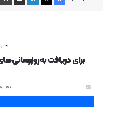
اشترا
برای دریافت به‌روزرسانی‌ها
آ
د
ر
س
ا
ی
م
ی