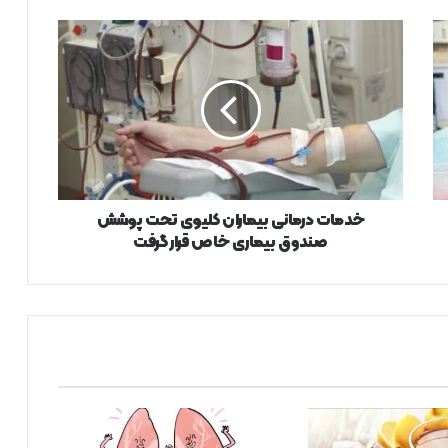
خ
د
م
ا
ت
د
ر
م
ا
ن
خدمات درمانی بیماران کلیوی تحت پوشش
ی
صندوق بیماری خاص قرار گرفت
ب
ی
م
ا
ر
ا
ن
ک
ل