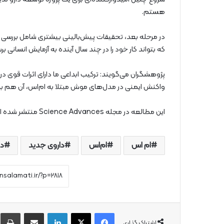
هستم.
در مرحله بعد، تحقیقات پیش‌بالینی بیشتری شامل بررسی ک
که بتواند کار خود را در چند سال آینده به آزمایش انسانی برس
پژوهشگران می‌گویند: ترکیب ابداعی ما دارای اثرات قوی د
واکنش ایمنی در مدل‌های موش مبتلا به ام‌اس، آن هم بدون
این مطالعه در مجله Science Advances منتشر شده است.
ام اس
ام‌اس
داروی جدید
در
فیس بوک
X
لینکدین
از طریق ایمیل به اشتراک بگذارید
چ
اشتراک گذاری