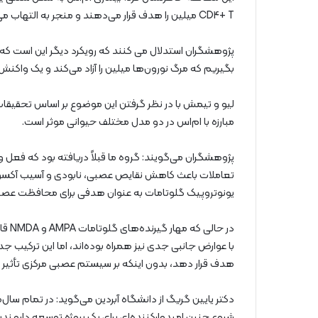
CD4+ T میلین را هدف قرار می‌دهند و منجر به التهاب می‌شود که باعث نابودی ماده سفید در سراسر سیستم عصبی می‌شود.
پژوهشگران استدلال می کنند که رویکرد دیگر این است که ام‌
بگیریم که مرگ نورون‌ها میلین را آزاد می‌کند و یک واکنش 
لیو و تیمش با در نظر گرفتن این موضوع بر اساس تحقیقات ق
مبارزه با ام‌اس در دو مدل مختلف حیوانی موثر است.
پژوهشگران می‌گویند: گروه ما قبلاً دریافته بود که فعل 
تعاملات باعث کاهش نقایص عصبی، نابودی و آسیب آکسو
یونوتروپیک گلوتامات به عنوان هدفی برای محافظت عصبی 
در ح
هدف قرار دهد، بدون اینکه بر سیستم عصبی مرکزی تأثیر ب
دکتر یایین گریگ از دانشگاه آبردین می‌گوید: در تمام سا
شروع چنین امیدوارکننده‌ای برای یک پروژه توسعه دارو ن