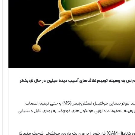
م‌اس به وسیله ترمیم غلاف‌های آسیب دیده میلین در حال نزدیک‌تر
؛ درمان هدفمند موثر بیماری مولتیپل اسکلروزیس(MS) و حتی ترمیم اعصاب
ر زمینه تحقیقات دارویی مولکول‌های کوچک، به زودی قابل دستیابی
پژوهشگران به سرپرستی تیمی در مرکز اعتیاد و سلامت روان کانادا(CAMH) کار خود را بر روی یک داروی مولکولی کوچک متمرکز