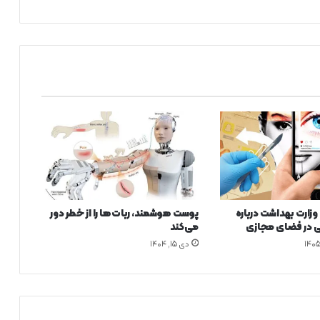
ا
ی
ر
ا
ن
ی
ب
ه
و
ا
س
ط
ه
ب
زارت بهداشت درباره
پوست هوشمند، ربات‌ها را از خطر دور
ی
ی در فضای مجازی
می‌کند
ش
دی ۱۵, ۱۴۰۴
ا
ز
ن
ی
م