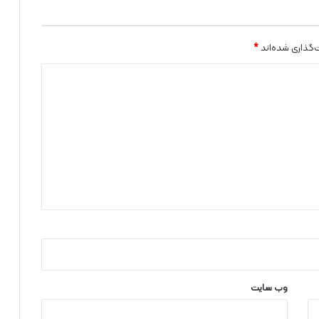
ق
ر
ن
ت
‌گذاری شده‌اند
*
و
ل
ی
د
و
ا
ک
س
ن
ف
ل
ج
ا
ط
ف
ا
وب‌ سایت
ل
د