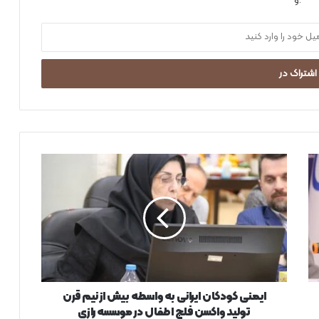
.و
ا
ی
م
ن
ی
ک
و
د
ک
ا
ایمنی کودکان ایرانی به واسطه بیش از نیم قرن
ن
تولید واکسن فلج اطفال در موسسه رازی