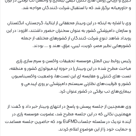
گیری و ارزیابی روش های کنترل کیفی بیماری و واکسن تب برفکی در ایران
و خاورمیانه برگزار شد که با استقبال شرکت کنندگان مواجه شد.
وی با اشاره به اینکه در این وبینار محققانی از ایتالیا، گرجستان، انگلستان
و سازمان دامپزشکی کشور به عنوان سخنران حضور داشتند، افزود: در این
رویداد شاهد تنوع شرکت کنندگان از کشورهای مختلف از جمله
کشورهایی نظیر مصر، کویت، لیبی، عراق، هند و …. بودند.
رئیس روابط بین الملل موسسه تحقیقات واکسن و سرم سازی رازی
مباحث مطرح شده در این وبینار را در حوزه اپدمیولوژی کشور و منطقه،
تست های کنترلی و مقایسه ای این تست‌ها، وضعیت واکسیناسیون
کشور و ظرفیت‌های نظارتی سیستم دامپزشکی بر روی اپیدمی و
بیماری‌های تب برفکی در کشور عنوان کرد.
وی همچنین از جلسه پرسش و پاسخ در انتهای وبینار خبر داد و گفت: از
مهمترین نکاتی که در این جلسه مطرح شد، عضویت موسسه رازی در
آینده نزدیک در سلسله جلساتEuFMD بود که حاضرین جلسه مساعدت
و حمایت خود را از این موضوع اعلام کردند.