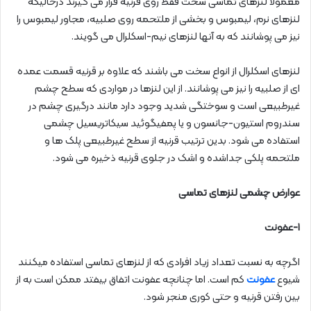
معمولا لنزهای تماسی سخت فقط روی قرنیه قرار می گیرند درحالیکه
لنزهای نرم، لیمبوس و بخشی از ملتحمه روی صلبیه، مجاور لیمبوس را
نیز می پوشانند که به آنها لنزهای نیم-اسکلرال می گویند.
لنزهای اسکلرال از انواع سخت می باشند که علاوه بر قرنیه قسمت عمده
ای از صلبیه را نیز می پوشانند. از این لنزها در مواردی که سطح چشم
غیرطبیعی است و سوختگی شدید وجود دارد مانند درگیری چشم در
سندروم استیون-جانسون و یا پمفیگوئید سیکاتریسیل چشمی
استفاده می شود. بدین ترتیب قرنیه از سطح غیرطبیعی پلک ها و
ملتحمه پلکی جداشده و اشک در جلوی قرنیه ذخیره می شود.
عوارض چشمی لنزهای تماسی
۱-عفونت
اگرچه به نسبت تعداد زیاد افرادی که از لنزهای تماسی استفاده میکنند
شیوع
عفونت
کم است. اما چنانچه عفونت اتفاق بیفتد ممکن است به از
بین رفتن قرنیه و حتی کوری منجر شود.