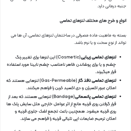
جنبه درمانی دارد.
انواع و طرح های مختلف لنزهای تماسی
بسته به ماهیت ماده مصرفی در ساختمان لنزهای تماسی، آن ها می
تواند از نوع سخت و یا نرم باشد.
لنزهای تماسی زیبایی
(Cosmetic) این لنزها برای تغییر رنگ
چشم و یا برای پوشاندن ظاهر نامناسب چشم نابینا مورد استفاده
قرار میگیرند.
لنزهای تماسی نافذ گاز
(Gas-Permeable) لنزهایی هستند که
امکان عبور اکسیژن و دی اکسید کربن را فراهم میکنند.
لنزهای تماسی پانسمانی
(Bandage) لنزهایی هستند که بعد از
قرار گرفتن روی قرنیه مانع از اثر عوامل خارجی مثل سایش پلک ها
روی قرنیه میشود. همچنین باعث تجمع اشک جلوی قرنیه و
امکان ترمیم ضایعات اپی تلیالی قرنیه را فراهم می سازند.