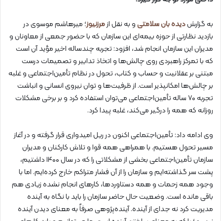
به گزارش
دیده بان سلامتی
و به نقل از
مرزنیوز
؛ میرهاشم موسوی در
بازدید نظارتی از حوزه بیمه‌ای این سازمان که با حضور جمعی از معاونان و
مدیران این سازمان انجام شد، افزود: تجربه چندساله اخیر مؤید آن است
که با تمرکز راهبردی روی چالش‌ها و اتخاذ تدابیر و تصمیمات درست
مبتنی بر عقلانیت و حساب و کتاب، تحول در نظام تأمین‌اجتماعی و غلبه
بر چالش‌ها امکانپذیر است. از ظرفیت‌ها و توان نیروی انسانی و انباشت
تجربه ۷۰ ساله تأمین‌اجتماعی می‌توان استفاده کرد و بر برخی مشکلات
روزانه که همه را درگیر می‌کند، غلبه پیدا کرد.
وی ادامه داد: تأمین‌اجتماعی اکنون در ریل امیدواری قرار گرفته و در آغاز
مسیر تحول هستیم. با همراهی همه قوا و تلاش کارکنان و مدیران
سازمان تأمین‌اجتماعی بخشی از مشکلاتی را که در سال ۱۴۰۰ داشتیم،
پشت سر گذاشته‌ایم و سازمان را از آن فشار متراکم خارج کرده‌ایم. اما با
وجود همه زحمات و همه دستاوردها، کارهای انجام نشده زیادی هم
باقی مانده است. وضعیت حال حاضر سازمان را باید با نگاه به آینده
مدیریت کرد نه جدای از آینده. آینده‌پژوهی صرفاً به معنای دیدن آینده