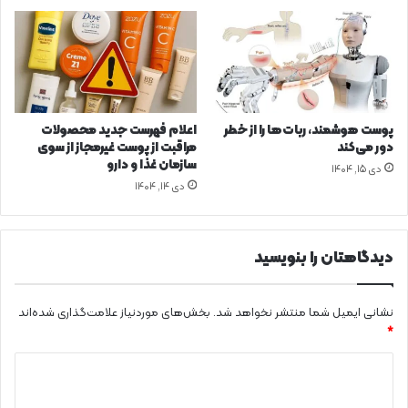
ر
س
ب
ه‌
ع
ن
و
پوست هوشمند، ربات‌ها را از خطر
اعلام فهرست جدید محصولات
ا
دور می‌کند
مراقبت از پوست غیرمجاز از سوی
ن
سازمان غذا و دارو
دی ۱۵, ۱۴۰۴
د
دی ۱۴, ۱۴۰۴
و
ز
ی
ا
دیدگاهتان را بنویسید
د
آ
و
نشانی ایمیل شما منتشر نخواهد شد.
بخش‌های موردنیاز علامت‌گذاری شده‌اند
ر
*
ر
د
و
ی
ی