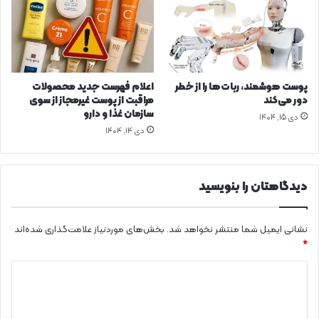
ا
ت
س
س
ت
ا
؟
د
ه
پوست هوشمند، ربات‌ها را از خطر
اعلام فهرست جدید محصولات
دور می‌کند
مراقبت از پوست غیرمجاز از سوی
سازمان غذا و دارو
دی ۱۵, ۱۴۰۴
دی ۱۴, ۱۴۰۴
دیدگاهتان را بنویسید
نشانی ایمیل شما منتشر نخواهد شد.
بخش‌های موردنیاز علامت‌گذاری شده‌اند
*
د
ی
د