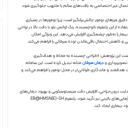
 اتصال غیر اختصاصی به بافت‌های سالم یا ملتهب جلوگیری شود.
سکوپی با نور سفید (WLC)، تشخیص دقیق مرزهای تومور چالش‌برانگیز است، زیرا تومورها در بسیاری
تفاده از این پلتفرم نانوچسبنده، رنگ اوانس بلو با دقت بالا در نواحی
یمار را به‌طور چشمگیری افزایش می‌دهد. این ویژگی امکان
 و کاهش احتمال باقی‌ماندن توده سرطانی را فراهم می‌کند.
فسور جا-آن انی هو (Ja-an Annie Ho)، سرپرست این پژوهش: «طراحی چسبنده به مخاط و هدف‌گیری
 تصویربرداری و
درمان سرطان
مثانه تبدیل کرده است. این سامانه
هدفمند و ماندگاری طولانی‌تر در محل تومور را فراهم می‌کند و
ای هدایت درون‌جراحی، افزایش دقت سیستوسکوپی و بهبود درمان‌های
هدفمند مورد استفاده قرار گیرد. در صورتی که نتایج در کارآزمایی‌های بالینی نیز تأیید شود، پلتفرم EB@HMSN(E)-SH
 بیماری ایجاد کند.