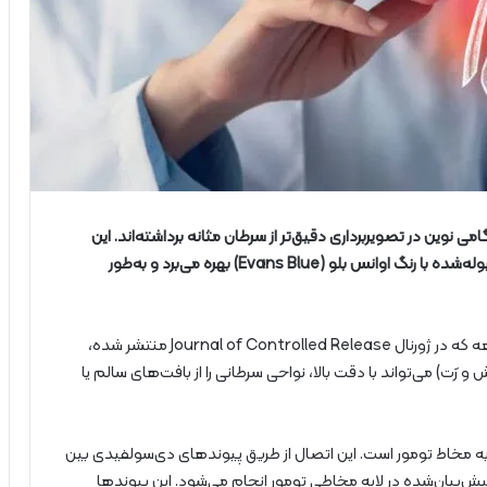
وین در تصویربرداری دقیق‌تر از سرطان مثانه برداشته‌اند. این
فناوری از ترکیب نانوذرات سیلیکایی مزومتخلخل توخالی تیوله‌شده با رنگ اوانس بلو (Evans Blue) بهره می‌برد و به‌طور
؛ نتایج این مطالعه که در ژورنال Journal of Controlled Release منتشر شده،
رَت) می‌تواند با دقت بالا، نواحی سرطانی را از بافت‌های سالم یا
 به مخاط تومور است. این اتصال از طریق پیوندهای دی‌سولفیدی بین
‌بیان‌شده در لایه مخاطی تومور انجام می‌شود. این پیوندها