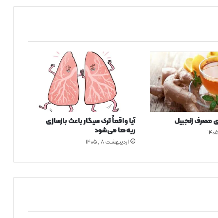
خ
ط
ر
ی
پ
ن
ه
ا
ن
ک
ه
ب
 مصرف زنجبیل
آیا واقعاً ترک سیگار باعث بازسازی
ا
ریه‌ها می‌شود
ی
اردیبهشت ۱۸, ۱۴۰۵
د
ج
د
ی
گ
ر
ف
ت