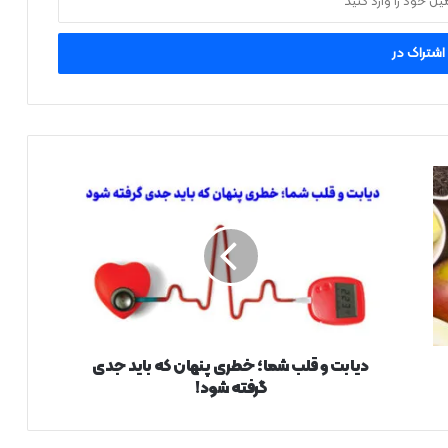
د
ی
ا
ب
ت
و
ق
ل
ب
ش
دیابت و قلب شما؛ خطری پنهان که باید جدی
م
گرفته شود!
ا
؛