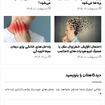
ک
ا
ریه‌ها می‌شود
می‌شود؟
ش
و
اردیبهشت ۱۸, ۱۴۰۵
اردیبهشت ۱۰, ۱۴۰۵
و
ل
ر
و
ا
ی
س
ت
ت
ت
أ
م
ی
احتمال افزایش خطر زوال عقل با
راه‌حل‌های خانگی برای درمان
ن‌
مصرف کربوهیدرات‌های نامناسب
سرماخوردگی
ا
اردیبهشت ۱۰, ۱۴۰۵
دی ۱۸, ۱۴۰۴
ج
ت
م
ا
دیدگاهتان را بنویسید
ع
ی
د
نشانی ایمیل شما منتشر نخواهد شد.
بخش‌های موردنیاز علامت‌گذاری شده‌اند
ر
*
ب
د
خ