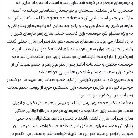
پادزهرهای موجود بر گونه شناسایی شده است، ادامه داد: ماری که
همکاران ما در منطقه سیستان و بلوچستان شناسایی کردند، به “سیه
مار” معروف و اسم علمی آن Bungarus sindanus است که از خانواده
مارهای کبری به شمار می رود و با توجه به این که پادزهرهای پنتاوالان و
به ویژه هگزاوالان موسسه رازی قابلیت خنثی سازی زهر مارهای کبری را
دارد، انتظار می رود پادزهرهای موسسه بتوانند زهر این مار را خنثی کنند.
رئیس بخش جانوران سمی موسسه رازی اضافه کرد: پس از شناسایی و
زهرگیری از مار توسط کارشناسان موسسه رازی، زهر استحصال شده به
موسسه منتقل و مقدمات آنالیز زهر از نظر نوع زهر و خصوصیات آن از
نظر میزان سمیت و سایر شاخص ها بررسی خواهد شد.
وی تصریح کرد: تا کنون گزارشی از آنالیز خصوصیات زهر سیه مار در کشور
موجود نبوده و گزارش موسسه رازی نخستین مورد از بررسی خصوصیات
زهر این مار در کشور خواهد بود.
به گفته دکتر محمدپور، پس از آنالیز و بررسی زهر مار در بخش جانوران
سمی موسسه رازی، چنانچه پادزهرهای موجود در بازار توانایی خنثی
سازی زهر این مار را داشته باشند با تامین پادزهر هگزاوالان و یا حتی
پنتاوالان موسسه رازی، مشکل این منطقه حل خواهد شد. در غیر این
صورت پادزهر بر علیه زهر این مار تهیه خواهد شد و سعی می کنیم در