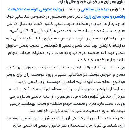
سازی زهر این مار خوش خط و خال را دارد.
به گزارش
دیده بان سلامتی
و به نقل از
روابط عمومی موسسه تحقیقات
واکسن و سرم سازی رازی
؛ دکتر ناصر محمدپور در خصوص شناسایی گونه
ای جدید از مار کبری در منطقه جنوب شرقی کشور گفت: به دنبال گزارش
های منتشر شده در رسانه ها در خصوص مارگزیدگی بر اثر گزش “سیه
مار” در استان سیستان و بلوچستان، موسسه رازی بنا به وظیفه ذاتی خود
در ارتباط با ارتقای بهداشت کشور، تیمی از کارشناسان مجرب بخش جانوران
سمی خود را به منطقه اعزام کرد و به مدت ۱۰ روز عملیات میدانی انجام
دادند و از منطقه بازدید کردند.
وی با بیان این که از طرف سازمان حفاظت محیط زیست و وزارت بهداشت،
درمان و آموزش پزشکی نیز مکاتباتی مبنی بر ورود موسسه رازی برای بررسی
موضوع انجام شد، افزود: تیم اعزامی از موسسه رازی، ضمن بازدید از
بیمارستان ایرانشهر، شهرستان سرباز و روستاهای تابعه که گزش با سیه
مار در آن مناطق گزارش شده بود، موضوع را از جنبه بالینی شامل بررسی
پرونده مصدمان، شرح وضعیت مردم منطقه و شبکه بهداشت بررسی
کردند که نتایج وضعیت بالینی در آینده گزارش خواهد شد.
دکتر محمدپور با بیان این که یکی از وظایف بخش جانوران سمی موسسه
رازی، شناسایی گونه مار، استحصال زهر جانور و بررسی اثر خنثی سازی