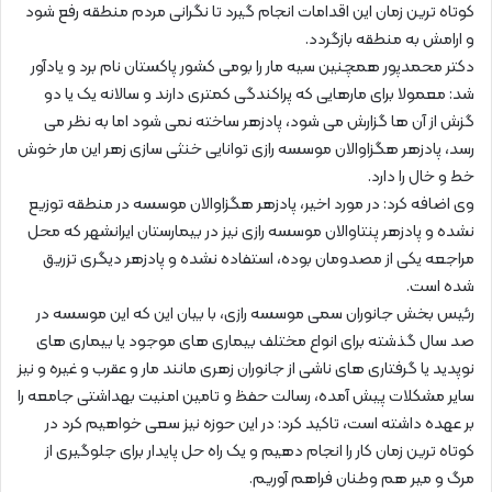
کوتاه ترین زمان این اقدامات انجام گیرد تا نگرانی مردم منطقه رفع شود
و ارامش به منطقه بازگردد.
دکتر محمدپور همچنین سیه مار را بومی کشور پاکستان نام برد و یادآور
شد: معمولا برای مارهایی که پراکندگی کمتری دارند و سالانه یک یا دو
گزش از آن ها گزارش می شود، پادزهر ساخته نمی شود اما به نظر می
رسد، پادزهر هگزاوالان موسسه رازی توانایی خنثی سازی زهر این مار خوش
خط و خال را دارد.
وی اضافه کرد: در مورد اخیر، پادزهر هگزاوالان موسسه در منطقه توزیع
نشده و پادزهر پنتاوالان موسسه رازی نیز در بیمارستان ایرانشهر که محل
مراجعه یکی از مصدومان بوده، استفاده نشده و پادزهر دیگری تزریق
شده است.
رئیس بخش جانوران سمی موسسه رازی، با بیان این که این موسسه در
صد سال گذشته برای انواع مختلف بیماری های موجود یا بیماری های
نوپدید یا گرفتاری های ناشی از جانوران زهری مانند مار و عقرب و غیره و نیز
سایر مشکلات پیش آمده، رسالت حفظ و تامین امنیت بهداشتی جامعه را
بر عهده داشته است، تاکید کرد: در این حوزه نیز سعی خواهیم کرد در
کوتاه ترین زمان کار را انجام دهیم و یک راه حل پایدار برای جلوگیری از
مرگ و میر هم وطنان فراهم آوریم.