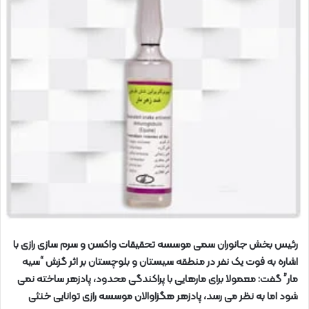
رئیس بخش جانوران سمی موسسه تحقیقات واکسن و سرم سازی رازی با
اشاره به فوت یک نفر در منطقه سیستان و بلوچستان بر اثر گزش “سیه
مار” گفت: معمولا برای مارهایی با پراکندگی محدود، پادزهر ساخته نمی
شود اما به نظر می رسد، پادزهر هگزاوالان موسسه رازی توانایی خنثی