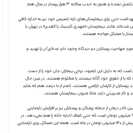
تا ۱۴۰۲ قرار شده ۱۲ هزار پرستار استخدام شوند که این روند تکمیل نشده و هنوز به جذب سالانه ۳ هزار پرستار در سال هم
 بهداشت حتی برای بیمارستان‌های تازه تاسیس خود نیز به اندازه کافی
شده‌اند مانند بیمارستان «مهدی کلینیک یا الغدیر» در تهران با
ستار با مشکل مواجه هستند.
 می‌شوند. در مورد مهاجرت پرستاران دو دیدگاه وجود دارد عده‌ای آن را تهدید و
ست که به دلیل این کمبود، برخی بیماران جان خود را از دست
 که یا از حقوق خود آگاه نیستند یا مظلوم هستند. در عین حال
هیچ پرستاری از وضعیت خود راضی نیست. بیش از ۹۰ درصد پرستاران از کارشان ناراضی هستند،‌ کمتر از ۱۰ درصد هم که شاید
 و کار مدیریتی دارند مثلا مترون بیمارستان هستند.
ادر درمان از جمله پزشکان و پرستاران نیز بر افزایش نارضایتی
پرستاران تاثیر دارد. متوسط حقوق یک پرستار تازه استخدام ۹ میلیون تومان است که حتی کفاف اجاره خانه را هم نمی‌دهد، در
حالی که درآمد یک پزشک متخصص فقط در بخش دولتی بیش از ۱۴۰ میلیون تومان در ماه است. همه این مسائل روی نارضایتی