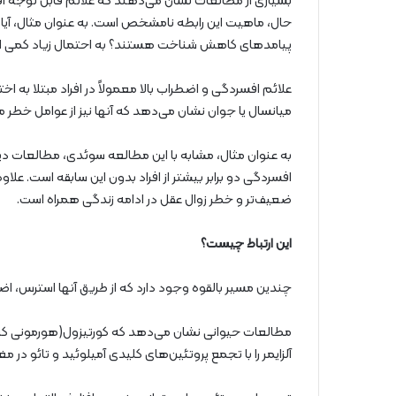
بسیاری از مطالعات نشان می‌دهند که علائم قابل توجه افس
حال، ماهیت این رابطه نامشخص است. به عنوان مثال، آیا
پیامدهای کاهش شناخت هستند؟ به احتمال زیاد کمی از
علائم افسردگی و اضطراب بالا معمولاً در افراد مبتلا به ا
میانسال یا جوان نشان می‌دهد که آنها نیز از عوامل خطر
به عنوان مثال، مشابه با این مطالعه سوئدی، مطالعات دیگر ن
افسردگی دو برابر بیشتر از افراد بدون این سابقه است. علاوه
ضعیف‌تر و خطر زوال عقل در ادامه زندگی همراه است.
این ارتباط چیست؟
چندین مسیر بالقوه وجود دارد که از طریق آنها استرس، اضط
مطالعات حیوانی نشان می‌دهد که کورتیزول(هورمونی که ه
آلزایمر را با تجمع پروتئین‌های کلیدی آمیلوئید و تائو در م