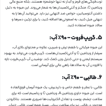
توت‌فرنگی‌های قرمز و آبدار نه تنها خوشمزه هستند، بلکه منبع عالی
ویتامین C، منگنز و آنتی‌اکسیدان‌ها به شمار می‌روند. این میوه به دلیل
داشتن آنتوسیانین، خواص ضد التهابی نیز دارد. می‌توانید آن‌ها را به
تنهایی میل کنید، به اسموتی‌ها اضافه کنید، یا برای تزئین دسرها و
سالاد میوه استفاده کنید.
۵. گریپ‌فروت – ۹۰٪ آب:
این میوه مرکباتی با طعم ترش و شیرین، علاوه بر محتوای بالای آب،
سرشار از ویتامین C و آنتی‌اکسیدان‌هاست. گریپ‌فروت می‌تواند به بهبود
سیستم ایمنی و حتی کنترل وزن کمک کند. نوشیدن آب گریپ‌فروت تازه
یا افزودن آن به سالادها، راهی عالی برای آبرسانی است.
۶. طالبی – ۹۰٪ آب:
طالبی، با عطر و طعم خاص و دلپذیرش، یک میوه آبرسان فوق‌العاده
است. این میوه حاوی ویتامین A، ویتامین C و پتاسیم است که برای
سلامت چشم، پوست و تعادل الکترولیت‌ها ضروری هستند. بتاکاروتن
موجود در طالبی نیز برای سلامت بینایی بسیار مهم است. طالبی خنک،