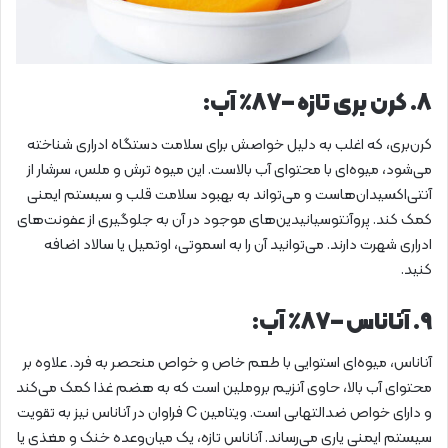
۸. کرن بری تازه – ۸۷٪ آب:
کرن‌بری، که اغلب به دلیل خواصش برای سلامت دستگاه ادراری شناخته
می‌شود، میوه‌ای با محتوای آب بالاست. این میوه ترش و ملس، سرشار از
آنتی‌اکسیدان‌هاست و می‌تواند به بهبود سلامت قلب و سیستم ایمنی
کمک کند. پروآنتوسیانیدین‌های موجود در آن به جلوگیری از عفونت‌های
ادراری شهرت دارند. می‌توانید آن را به اسموتی، اوتمیل یا سالاد اضافه
کنید.
۹. آناناس – ۸۷٪ آب:
آناناس، میوه‌ای استوایی با طعم خاص و خواص منحصر به فرد. علاوه بر
محتوای آب بالا، حاوی آنزیم بروملین است که به هضم غذا کمک می‌کند
و دارای خواص ضدالتهابی است. ویتامین C فراوان در آناناس نیز به تقویت
سیستم ایمنی یاری می‌رساند. آناناس تازه، یک میان‌وعده خنک و مغذی یا