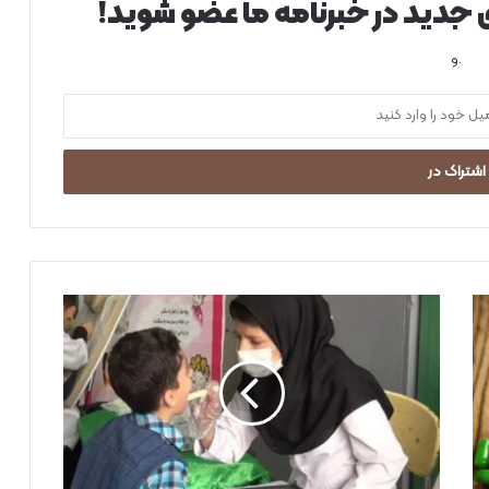
ی جدید در خبرنامه ما عضو شوید!
.و
ب
ر
گ
ز
ا
ر
ی
پ