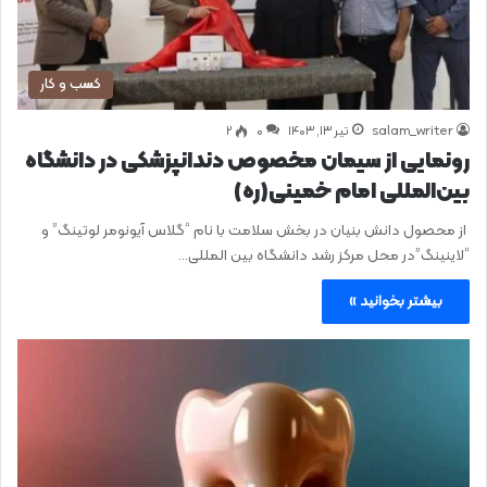
کسب و کار
salam_writer
تیر ۱۳, ۱۴۰۳
0
۲
رونمایی از سیمان مخصوص دندانپزشکی در دانشگاه
بین‌المللی امام خمینی(ره)
از محصول دانش بنیان در بخش سلامت با نام “گلاس آیونومر لوتینگ” و
“لاینینگ”در محل مرکز رشد دانشگاه بین المللی…
بیشتر بخوانید »