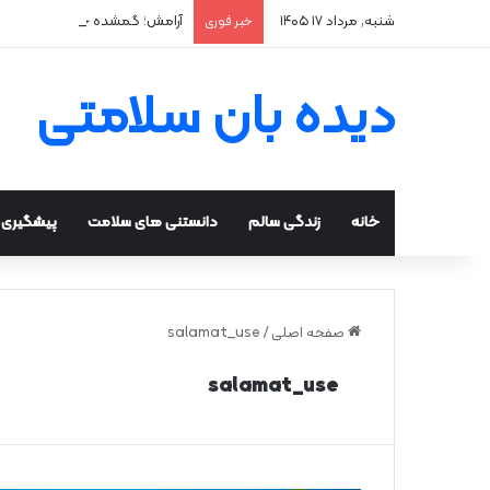
شنبه, مرداد ۱۷ ۱۴۰۵
آرامش؛ گمشده حقیقی انسان م
خبر فوری
دیده بان سلامتی
خانه
زندگی سالم
دانستنی های سلامت
پیشگیری و
صفحه اصلی
/
salamat_use
salamat_use