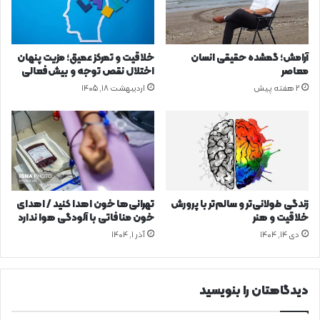
ی
ر
ی
ا
آرامش؛ گمشده حقیقی انسان
خلاقیت و تمرکز عمیق؛ مزیت پنهان
ز
معاصر
اختلال نقص توجه و بیش‌فعالی
ر
2 هفته پیش
اردیبهشت ۱۸, ۱۴۰۵
ی
ز
ش
م
و
د
ر
ف
زندگی طولانی‌تر و سالم‌تر با پرورش
تهرانی‌ها خون اهدا کنید / اهدای
ص
خلاقیت و هنر
خون منافاتی با آلودگی هوا ندارد
ل
دی ۱۴, ۱۴۰۴
آذر ۱, ۱۴۰۴
گ
ر
م
ا
دیدگاهتان را بنویسید