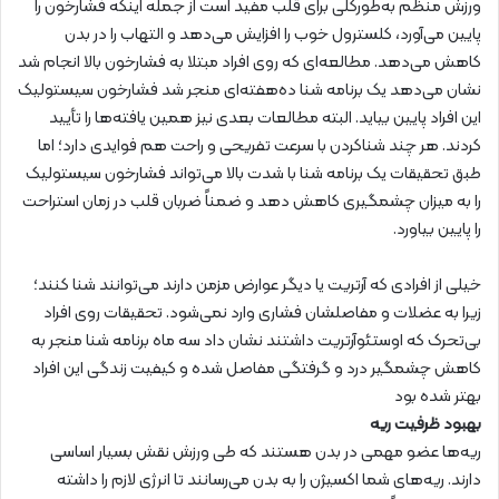
ورزش منظم به‌طورکلی برای قلب مفید است از جمله اینکه فشارخون را
پایین می‌آورد، کلسترول خوب را افزایش می‌دهد و التهاب را در بدن
کاهش می‌دهد. مطالعه‌ای که روی افراد مبتلا به فشارخون بالا انجام شد
نشان می‌دهد یک برنامه شنا ده‌هفته‌ای منجر شد فشارخون سیستولیک
این افراد پایین بیاید. البته مطالعات بعدی نیز همین یافته‌ها را تأیید
کردند. هر چند شناکردن با سرعت تفریحی و راحت هم فوایدی دارد؛ اما
طبق تحقیقات یک برنامه شنا با شدت بالا می‌تواند فشارخون سیستولیک
را به میزان چشمگیری کاهش دهد و ضمناً ضربان قلب در زمان استراحت
را پایین بیاورد.
خیلی از افرادی که آرتریت یا دیگر عوارض مزمن دارند می‌توانند شنا کنند؛
زیرا به عضلات و مفاصلشان فشاری وارد نمی‌شود. تحقیقات روی افراد
بی‌تحرک که اوستئوآرتریت داشتند نشان داد سه ماه برنامه شنا منجر به
کاهش چشمگیر درد و گرفتگی مفاصل شده و کیفیت زندگی این افراد
بهتر شده بود
بهبود ظرفیت ریه
ریه‌ها عضو مهمی در بدن هستند که طی ورزش نقش بسیار اساسی
دارند. ریه‌های شما اکسیژن را به بدن می‌رسانند تا انرژی لازم را داشته