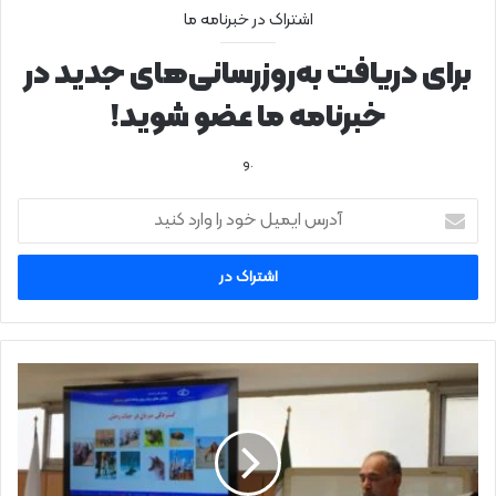
اشتراک در خبرنامه ما
برای دریافت به‌روزرسانی‌های جدید در
خبرنامه ما عضو شوید!
.و
آ
د
ر
س
ا
ی
م
ی
ت
ل
ب
خ
م
و
ا
د
ل
ر
ت