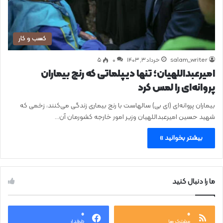
کسب و کار
salam_writer
خرداد ۳, ۱۴۰۳
0
۵
امیرعبداللهیان؛ تنها دیپلماتی که رنج بیماران
پروانه‌ای را لمس کرد
بیماران پروانه‌ای (ای بی) سالهاست با رنج بیماری زندگی می‌کنند،‌ زخمی که
شهید حسین امیرعبداللهیان وزیر امور خارجه کشورمان آن…
بیشتر بخوانید »
ما را دنبال کنید
۰
۰
مشترک ها
طرفدار