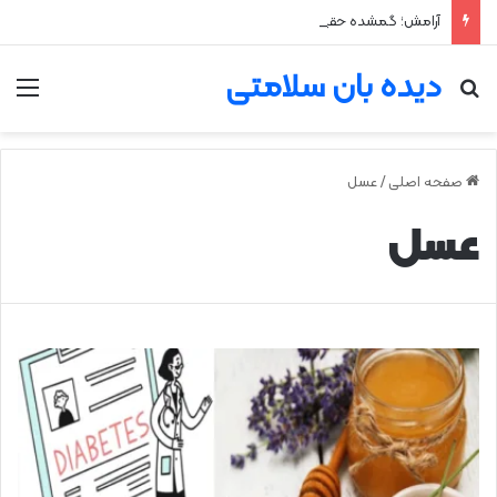
آرامش؛ گمشده حقیقی انسان معاصر
دیده بان سلامتی
جستجو برای
من
صفحه اصلی
/
عسل
عسل